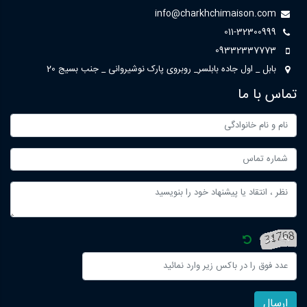
info@charkhchimaison.com
011-32300999
09332337773
بابل _ اول جاده بابلسر_ روبروی پارک نوشیروانی _ جنب بسیج 20
تماس با ما
ارسال