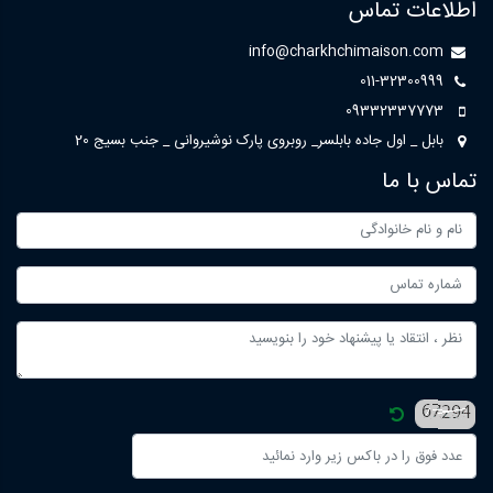
اطلاعات تماس
info@charkhchimaison.com
011-32300999
09332337773
بابل _ اول جاده بابلسر_ روبروی پارک نوشیروانی _ جنب بسیج 20
تماس با ما