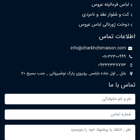
لباس فرمالیته عروس
کت و شلوار عقد و نامزدی
دوخت ژورنالی لباس عروس
اطلاعات تماس
info@charkhchimaison.com
011-32300999
09332337773
بابل _ اول جاده بابلسر_ روبروی پارک نوشیروانی _ جنب بسیج 20
تماس با ما