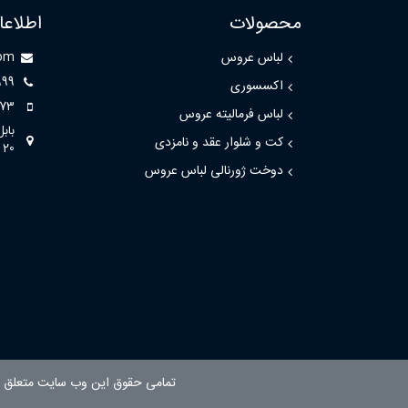
محصولات
اطلاع
لباس عروس
com
999
اکسسوری
73
لباس فرمالیته عروس
باب
کت و شلوار عقد و نامزدی
20
دوخت ژورنالی لباس عروس
تمامی حقوق این وب سایت متعلق ب