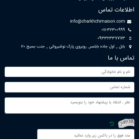
اطلاعات تماس
info@charkhchimaison.com
011-32300999
09332337773
بابل _ اول جاده بابلسر_ روبروی پارک نوشیروانی _ جنب بسیج 20
تماس با ما