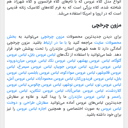
انواع مدل کلاه عروس که با نام‌های کلاه فرانسوی و کلاه شهرزاد هم
شناخته شده‌، کلاه بزرگی است که به فرم کلاه‌های کلاسیک زنانه قدیمی
است که در اروپا و امریکا استفاده می‌شد.
مزون چرخچی
برای دیدن جدیدترین محصولات
مزون چرخچی
می‌توانید به
بخش
محصولات سایت
مراجعه کنید یا
با ما در ارتباط
باشید. مزون چرخچی
آمادگی دارد تا همه شهرهای استان مازندران را تحت پوشش خود قرار
دهد. شما می‌توانید با استفاده از تگ‌های
لباس عروس بابل
،
لباس عروس
گلوگاه
،
لباس عروس بهشهر
،
لباس عروس نکا
،
لباس عروس میان‌دورود
،
لباس عروس ساری
،
لباس عروس جویبار
،
لباس عروس سیمرغ
،
لباس
عروس قائم‌شهر
،
لباس عروس سوادکوه
،
لباس عروس بابلسر
،
لباس عروس
بابل
،
لباس عروس فریدون‌کنار
،
لباس عروس محمودآباد
،
لباس عروس آمل
،
لباس عروس نور
،
لباس عروس نوشهر
،
لباس عروس چالوس
،
لباس عروس
کلاردشت
،
لباس عروس عباس‌آباد
،
لباس عروس تنکابن
،
لباس عروس
رامسر
و
لباس عروس مازندران
ما را پیدا کنید و علاوه بر سفارش
جدیدترین لباس‌های عروس آماده می‌توانید
سفارش طراحی و دوخت
لباس عروس
به صورت اختصاصی و همچنین
اجاره لباس عروس
را نیز
برای خود داشته باشید.