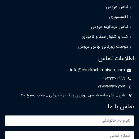
لباس عروس
اکسسوری
لباس فرمالیته عروس
کت و شلوار عقد و نامزدی
دوخت ژورنالی لباس عروس
اطلاعات تماس
info@charkhchimaison.com
011-32300999
09332337773
بابل _ اول جاده بابلسر_ روبروی پارک نوشیروانی _ جنب بسیج 20
تماس با ما