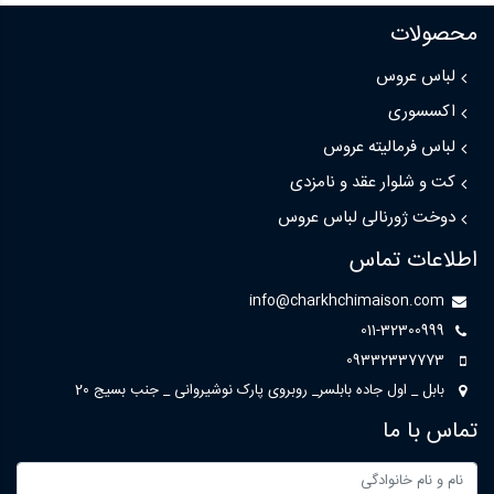
محصولات
لباس عروس
اکسسوری
لباس فرمالیته عروس
کت و شلوار عقد و نامزدی
دوخت ژورنالی لباس عروس
اطلاعات تماس
info@charkhchimaison.com
011-32300999
09332337773
بابل _ اول جاده بابلسر_ روبروی پارک نوشیروانی _ جنب بسیج 20
تماس با ما