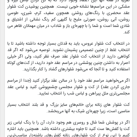
تقریبا در همه آنها این اعتقاد وجود دارد که به تن کردن لباس تیره و
مشکی در این مراسم‌ها نشانه خوبی نیست. همچنین پوشیدن کت شلوار
عقد محضری با رنگ‌های روشنی همچون سفید، کرم، شیری، طوسی
روشن، آبی روشن، صورتی ملیح یا گلبهی کم رنگ نشانی از اشتیاق و
شادی شما است و شما را با چهره‌ای باز و شاداب در میان مهمانان ظاهر می
‌کند.
در انتخاب کت شلوار عروس، باید به قدتان بسیار توجه داشته باشید تا با
انتخاب غلط از چنین تصمیمی پشیمان نشوید. توصیه می‌شود که اگر قد
کوتاهی دارید از انتخاب کت شلوار عقد صرف نظر کنید، ولی اگر خیلی
اصرار به داشتن چنین پوششی در مراسم عقد خود دارید، از کت‌های کوتاه
استفاده کنید و تا آنجا که می‌شود شلوارهای گشاد را کنار بگذارید.
اگر می‌خواهید مراسم عقد خود را در سالن عقد برگزار کنید (جدا از مراسم
جاری کردن عقد) از کت و شلوار مجلسی چشم‌پوشی کنید و لباس عقد
مجلسی‌تری مثل پیراهن و لباس شب را انتخاب نمایید.
کت شلوار های زنانه برای خانم‌های سایز بزرگ و قد بلند انتخاب بسیار
مناسبی است، زیرا چهره‌ای شیک به آنها می‌بخشد.
اگر در پوشش شما شال و روسری هم وجود دارد، آن را با رنگ لباس زیر
کت یا کفش‌ها ست کنید تا جلوه بیشتری داشته باشد. همچنین باید اشاره
کنیم با این نوع از کت شلوارهای زنانه کفش‌های پاشنه‌دار مناسب‌ترین