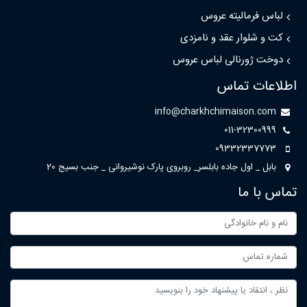
لباس فرمالیته عروس
کت و شلوار عقد و نامزدی
دوخت ژورنالی لباس عروس
اطلاعات تماس
info@charkhchimaison.com
011-32300999
09332337773
بابل _ اول جاده بابلسر_ روبروی پارک نوشیروانی _ جنب بسیج 20
تماس با ما