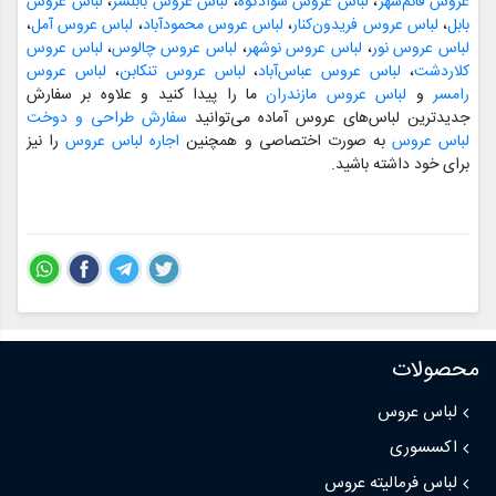
عروس قائم‌شهر
،
لباس عروس سوادکوه
،
لباس عروس بابلسر
،
لباس عروس
بابل
،
لباس عروس فریدون‌کنار
،
لباس عروس محمودآباد
،
لباس عروس آمل
،
لباس عروس نور
،
لباس عروس نوشهر
،
لباس عروس چالوس
،
لباس عروس
کلاردشت
،
لباس عروس عباس‌آباد
،
لباس عروس تنکابن
،
لباس عروس
رامسر
و
لباس عروس مازندران
ما را پیدا کنید و علاوه بر سفارش
جدیدترین لباس‌های عروس آماده می‌توانید
سفارش طراحی و دوخت
لباس عروس
به صورت اختصاصی و همچنین
اجاره لباس عروس
را نیز
برای خود داشته باشید.
محصولات
لباس عروس
اکسسوری
لباس فرمالیته عروس