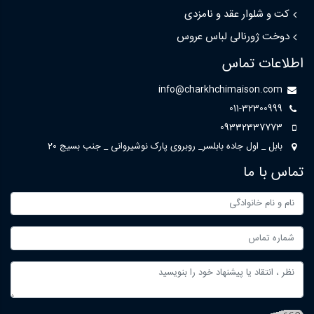
کت و شلوار عقد و نامزدی
دوخت ژورنالی لباس عروس
اطلاعات تماس
info@charkhchimaison.com
011-32300999
09332337773
بابل _ اول جاده بابلسر_ روبروی پارک نوشیروانی _ جنب بسیج 20
تماس با ما