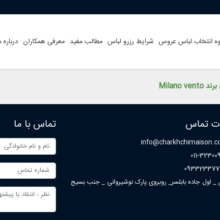
ه انتخاب لباس عروس
شرایط رزرو لباس
مطالب مفید
معرفی همکاران
درباره م
Milano 
ات تماس
تماس با ما
info@charkhchimaison.
011-32300
093323377
ل _ اول جاده بابلسر_ روبروی پارک نوشیروانی _ جنب بسیج