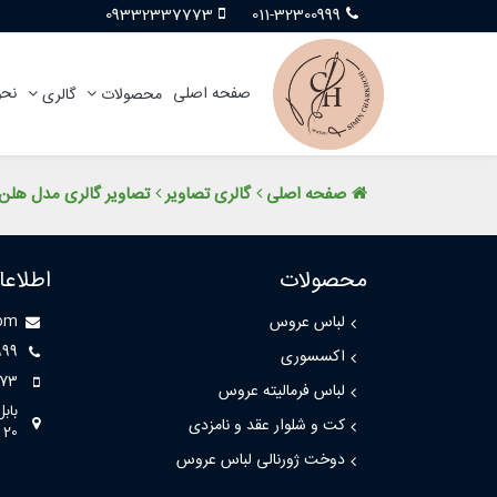
09332337773
011-32300999
صفحه اصلی
نحو
محصولات
گالری
صفحه اصلی
گالری تصاویر
تصاویر گالری مدل هلن برند vento
محصولات
اطلاع
لباس عروس
com
999
اکسسوری
73
لباس فرمالیته عروس
باب
کت و شلوار عقد و نامزدی
20
دوخت ژورنالی لباس عروس