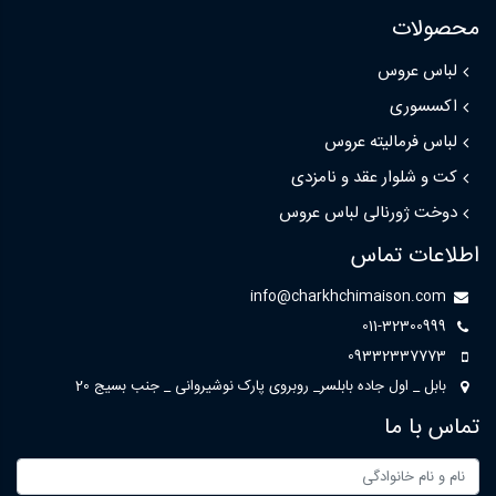
محصولات
لباس عروس
اکسسوری
لباس فرمالیته عروس
کت و شلوار عقد و نامزدی
دوخت ژورنالی لباس عروس
اطلاعات تماس
info@charkhchimaison.com
011-32300999
09332337773
بابل _ اول جاده بابلسر_ روبروی پارک نوشیروانی _ جنب بسیج 20
تماس با ما