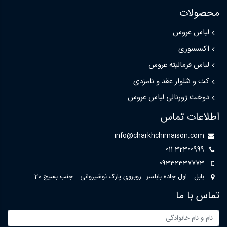
محصولات
لباس عروس
اکسسوری
لباس فرمالیته عروس
کت و شلوار عقد و نامزدی
دوخت ژورنالی لباس عروس
اطلاعات تماس
info@charkhchimaison.com
011-32300999
09332337773
بابل _ اول جاده بابلسر_ روبروی پارک نوشیروانی _ جنب بسیج 20
تماس با ما