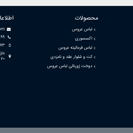
محصولات
اطلاع
لباس عروس
com
999
اکسسوری
73
لباس فرمالیته عروس
باب
کت و شلوار عقد و نامزدی
20
دوخت ژورنالی لباس عروس