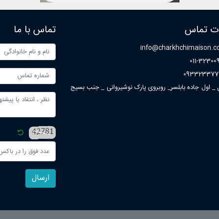
ات تماس
تماس با ما
info@charkhchimaison.
011-32300
093323377
ل _ اول جاده بابلسر_ روبروی پارک نوشیروانی _ جنب بسیج
ارسال