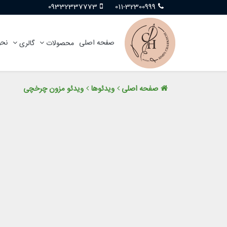
09332337773
011-32300999
صفحه اصلی
نحو
محصولات
گالری
صفحه اصلی
ویدئوها
ویدئو مزون چرخچی