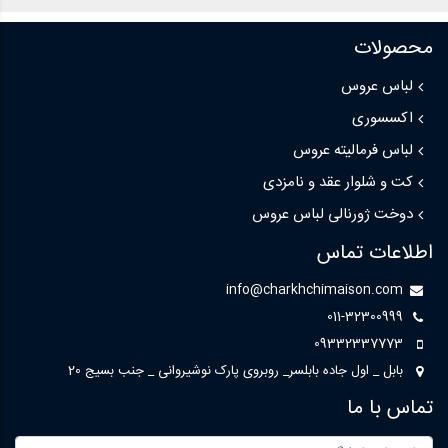
محصولات
لباس عروس
اکسسوری
لباس فرمالیته عروس
کت و شلوار عقد و نامزدی
دوخت ژورنالی لباس عروس
اطلاعات تماس
info@charkhchimaison.com
011-32300999
09332337773
بابل _ اول جاده بابلسر_ روبروی پارک نوشیروانی _ جنب بسیج 20
تماس با ما