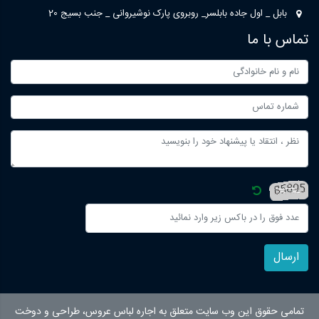
بابل _ اول جاده بابلسر_ روبروی پارک نوشیروانی _ جنب بسیج 20
تماس با ما
ارسال
تمامی حقوق این وب سایت متعلق به اجاره لباس عروس، طراحی و دوخت