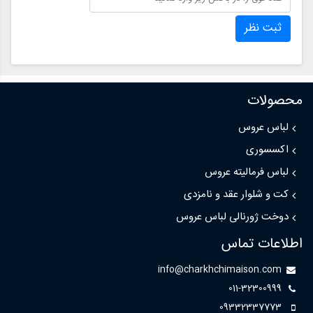
ثبت نظر
محصولات
لباس عروس
اکسسوری
لباس فرمالیته عروس
کت و شلوار عقد و نامزدی
دوخت ژورنالی لباس عروس
اطلاعات تماس
info@charkhchimaison.com
011-32300999
09332337773