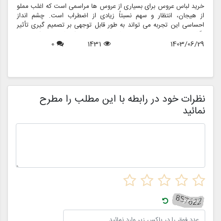
خرید لباس عروس برای بسیاری از عروس ها مراسمی است که اغلب مملو
ل
از هیجان، انتظار و سهم نسبتاً زیادی از اضطراب است. چشم انداز
ع
احساسی این تجربه می تواند به طور قابل توجهی بر تصمیم گیری تأثیر
ب
بگذارد و منجر به انتخاب هایی شود که نه تنها سبک شخصی بلکه عوامل
چ
1403/06/29
1431
0
روانی عمیق تری را نیز منعکس می کند. در این مقاله، روانشناسی خرید
6
د
لباس عروس، چگونگی شکل دهی احساسات به تصمیمات و نقش
ح
فروشگاه هایی مانند مزون چرخچی در این فرآیند پیچیده را بررسی
و
خواهیم کرد.
ا
م
ن
نظرات خود در رابطه با این مطلب را مطرح
نمائید