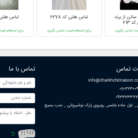
اتن از برند
لباس هلنی کد 2278
لباس هلنی کد
 213
یمت تماس بگیرید
برای استعلام قیمت تماس بگیرید
برای استعلام قیم
ات تماس
تماس با ما
info@charkhchimaison.
011-32300
093323377
ل _ اول جاده بابلسر_ روبروی پارک نوشیروانی _ جنب بسیج