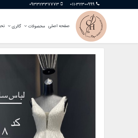
09332337773
011-32300999
صفحه اصلی
نحو
محصولات
گالری