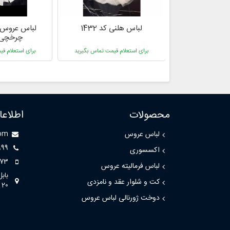
م مدل های لباس
لباس هلنی کد 1432
لباس عروس س
چرخچی کد
قیمت تماس بگیرید
برای استعلام قیمت تماس بگیرید
برای استعلام ق
محصولات
اطلاع
لباس عروس
com
999
اکسسوری
73
لباس فرمالیته عروس
باب
کت و شلوار عقد و نامزدی
20
دوخت ژورنالی لباس عروس