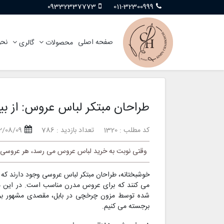
09332337773
011-32300999
صفحه اصلی
نحو
محصولات
گالری
طراحان مبتکر لباس عروس: از بی
کد مطلب : 1320
تعداد بازدید : 786
2/08/09
وقتی نوبت به خرید لباس عروس می رسد، هر عروسی آ
خوشبختانه، طراحان مبتکر لباس عروسی وجود دارند که د
می کنند که برای عروس مدرن مناسب است. در این مقا
شده توسط مزون چرخچی در بابل، مقصدی مشهور برای
برجسته می کنیم.