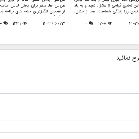
ن نمادی گرامی از عشق، تعهد و به یاد
عروس ها، سفر برای یافتن لباس مناس
 ترین روز زندگی شماست. بعد از جشن،
از هیجان انگیزترین جنبه های برنامه ری
 از عروس خانم ها با این سوال مواجه
بزرگ آنهاست. در طول سال ها، عروس
1403
1208
0
د که با لباس عروسم چه کنم؟ در حالی
1403/06/23
1231
0
افراد مشهور نقش مهمی در شکل دهی به
ی ممکن است آن را بفروشند یا اهدا
مد لباس عروس داشته اند. از لبا
برخی دیگر ترجیح می دهند آن را برای
نمادین ستاره های هالیوود گرفته تا لب
 آینده یا به دلایل احساسی حفظ کنند.
عروسی سلطنتی که توجه جهانیان را ب
 مقاله، ما رازهای حفظ لباس عروس را
جلب می کنند، این عروسی های پر
می کنیم و اطمینان حاصل می کنیم که
تاثیری موج دار در انتخاب عروس ها
ح نمائید
ا به زیبایی روزی که آن را پوشیده اید،
پوشیدن دارند. این مقاله به بررسی تأثی
ی ماند. همچنین نشان خواهیم داد که
های عروسی افراد مشهور بر مد عر
فروشگاه هایی مانند مزون چرخچی می
پردازد و بررسی می کند که چگونه این
 به عروس ها در همه چیز از اجاره تا
های پر زرق و برق الهام بخش روندها، 
 کمک کنند.
ها و حتی خدمات ارائه شده توسط فر
هایی مانند مزون چرخچی هستند.