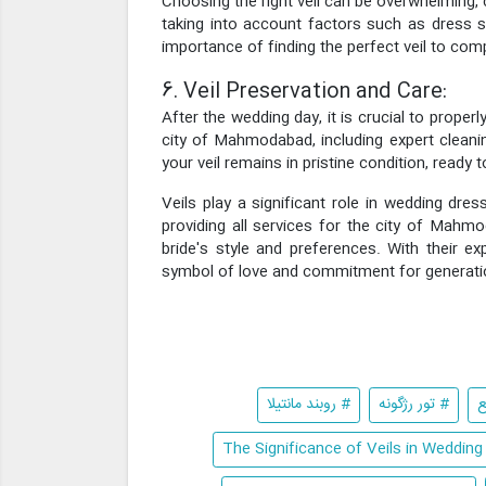
Choosing the right veil can be overwhelming, c
taking into account factors such as dress 
importance of finding the perfect veil to comp
6. Veil Preservation and Care:
After the wedding day, it is crucial to prope
city of Mahmodabad, including expert cleaning
your veil remains in pristine condition, ready
Veils play a significant role in wedding dres
providing all services for the city of Mahmo
bride's style and preferences. With their e
symbol of love and commitment for generat
ع
# تور رژگونه
# روبند مانتیلا