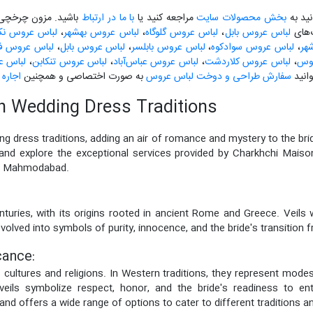
نید به
بخش محصولات سایت
مراجعه کنید یا
با ما در ارتباط
باشید. مزون چرخچی آ
گ‌های
لباس عروس بابل
،
لباس عروس گلوگاه
،
لباس عروس بهشهر
،
لباس عروس نکا
هر
،
لباس عروس سوادکوه
،
لباس عروس بابلسر
،
لباس عروس بابل
،
لباس عروس فری
لوس
،
لباس عروس کلاردشت
،
لباس عروس عباس‌آباد
،
لباس عروس تنکابن
،
لباس ع
انید
سفارش طراحی و دوخت لباس عروس
به صورت اختصاصی و همچنین
اجاره
 in Wedding Dress Traditions
ng dress traditions, adding an air of romance and mystery to the bride'
s and explore the exceptional services provided by Charkhchi Maiso
 of Mahmodabad.
turies, with its origins rooted in ancient Rome and Greece. Veils we
volved into symbols of purity, innocence, and the bride's transition 
cance:
 cultures and religions. In Western traditions, they represent modes
eils symbolize respect, honor, and the bride's readiness to en
 and offers a wide range of options to cater to different traditions 