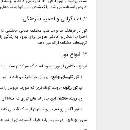
سنت پوشیدن تور به قرن ها قبل برمی گردد و ریشه آن 
عروس استفاده می شد. با گذشت زمان، آنها به نمادهای 
2. نمادگرایی و اهمیت فرهنگی:
تور در فرهنگ ها و مذاهب مختلف معانی مختلفی دارد
احترام، افتخار و آمادگی عروس برای ورود به زندگی 
ترجیحات مختلف ارائه می دهد.
3. انواع تور:
انواع مختلفی از تور موجود است که هر کدام سبک و اهمی
آ.
تور کلیسای جامع:
این تور دراماتیک و بلند تا ز
ب
تور رژگونه
: روبند کوتاه تری که صورت عروس را در
ج.
روبند مانتیلا
: این چادر لبه‌های توری که منشا آن 
د
تور قفس پرنده
: توری با الهام از سبک قدیمی که
مزون چرخچی در بابل با ارائه طیف گسترده ای از تور 