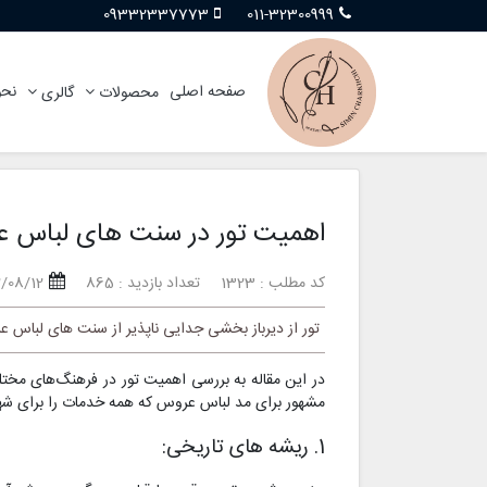
09332337773
011-32300999
صفحه اصلی
نحو
محصولات
گالری
اهمیت تور در سنت های لباس 
کد مطلب : 1323
تعداد بازدید : 865
2/08/12
تور از دیرباز بخشی جدایی ناپذیر از سنت های لباس 
در این مقاله به بررسی اهمیت تور در فرهنگ‌های مخت
مشهور برای مد لباس عروس که همه خدمات را برای شهر 
1. ریشه های تاریخی: