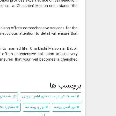
Babol provides expert advice on veil selection,
sionals at Charkhchi Maison understands the
i Maison offers comprehensive services for the
eticulous attention to detail will ensure that
 into married life. Charkhchi Maison in Babol,
 offers an extensive collection to suit every
n ensures that your veil becomes a cherished
برچسب ها
# اهمیت تور در سنت های لباس عروس
# یشه های
# تور قفس پرنده
# تور و روند مد
# مشاوره تخ