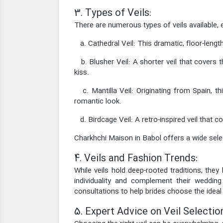
3. Types of Veils:
There are numerous types of veils available,
a. Cathedral Veil: This dramatic, floor-length
b. Blusher Veil: A shorter veil that covers t
kiss.
c. Mantilla Veil: Originating from Spain, th
romantic look.
d. Birdcage Veil: A retro-inspired veil that 
Charkhchi Maison in Babol offers a wide selec
4. Veils and Fashion Trends:
While veils hold deep-rooted traditions, the
individuality and complement their weddin
consultations to help brides choose the ideal 
5. Expert Advice on Veil Selectio