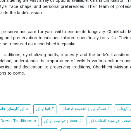
onsidering the vast array of options available. Charkhchi Maison in 
style, face shape, and personal preferences. Their team of profes
lete the bride's vision.
rly preserve and care for your veil to ensure its longevity. Charkhch
 and preservation techniques tailored specifically for veils. Their m
 to be treasured as a cherished keepsake.
s traditions, symbolizing purity, modesty, and the bride's transition
dabad, understands the importance of veils in various cultures and
xpertise and dedication to preserving traditions, Charkhchi Maiso
ions to come.
 تاریخی
# نمادگرایی و اهمیت فرهنگی
# انواع تور
# تور کلیسای جام
صصی در مورد انتخاب تور
# حفظ و مراقبت از تور
# The Significance of Veils in Wedding Dress Traditions