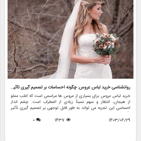
روانشناسی خرید لباس عروس: چگونه احساسات بر تصمیم گیری تأثیر می گذارد
ر
خرید لباس عروس برای بسیاری از عروس ها مراسمی است که اغلب مملو
ل
از هیجان، انتظار و سهم نسبتاً زیادی از اضطراب است. چشم انداز
ع
احساسی این تجربه می تواند به طور قابل توجهی بر تصمیم گیری تأثیر
ب
بگذارد و منجر به انتخاب هایی شود که نه تنها سبک شخصی بلکه عوامل
چ
1403/06/29
1437
0
روانی عمیق تری را نیز منعکس می کند. در این مقاله، روانشناسی خرید
6
د
لباس عروس، چگونگی شکل دهی احساسات به تصمیمات و نقش
ح
فروشگاه هایی مانند مزون چرخچی در این فرآیند پیچیده را بررسی
و
خواهیم کرد.
ا