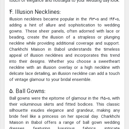
touch of elegance and nostalgia to your wedding day look.
4. Illusion Necklines:
Illusion necklines became popular in the 1930s and 1940s,
adding a hint of allure and sophistication to wedding
gowns. These sheer panels, often adorned with lace or
beading, create the illusion of a strapless or plunging
neckline while providing additional coverage and support.
Charkhchi Maison in Babol understands the timeless
appeal of illusion necklines and incorporates this trend
into their designs. Whether you choose a sweetheart
neckline with an illusion overlay or a high neckline with
delicate lace detailing, an illusion neckline can add a touch
of vintage glamour to your bridal ensemble.
5. Ball Gowns:
Ball gowns were the epitome of glamour in the 1950s, with
their voluminous skirts and fitted bodices. This classic
silhouette exudes elegance and grandeur, making any
bride feel like a princess on her special day. Charkhchi
Maison in Babol offers a range of ball gown wedding
dresses, featuring luxurious fabrics, intricate