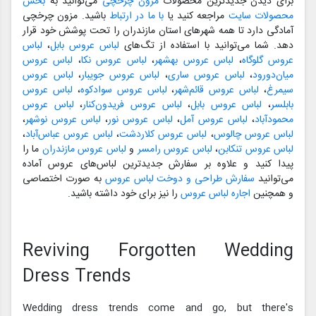
برای دیدن جدیدترین محصولات
مزون چرخچی
می‌توانید به
بخش
محصولات سایت
مراجعه کنید یا
با ما در ارتباط
باشید. مزون چرخچی
آمادگی دارد تا همه شهرهای استان مازندران را تحت پوشش خود قرار
دهد. شما می‌توانید با استفاده از تگ‌های
لباس عروس بابل
،
لباس
عروس گلوگاه
،
لباس عروس بهشهر
،
لباس عروس نکا
،
لباس عروس
میان‌دورود
،
لباس عروس ساری
،
لباس عروس جویبار
،
لباس عروس
سیمرغ
،
لباس عروس قائم‌شهر
،
لباس عروس سوادکوه
،
لباس عروس
بابلسر
،
لباس عروس بابل
،
لباس عروس فریدون‌کنار
،
لباس عروس
محمودآباد
،
لباس عروس آمل
،
لباس عروس نور
،
لباس عروس نوشهر
،
لباس عروس چالوس
،
لباس عروس کلاردشت
،
لباس عروس عباس‌آباد
،
لباس عروس تنکابن
،
لباس عروس رامسر
و
لباس عروس مازندران
ما را
پیدا کنید و علاوه بر سفارش جدیدترین لباس‌های عروس آماده
می‌توانید
سفارش طراحی و دوخت لباس عروس
به صورت اختصاصی
و همچنین
اجاره لباس عروس
را نیز برای خود داشته باشید.
Reviving Forgotten Wedding
Dress Trends
Wedding dress trends come and go, but there's