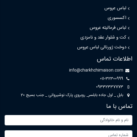
لباس عروس
اکسسوری
لباس فرمالیته عروس
کت و شلوار عقد و نامزدی
دوخت ژورنالی لباس عروس
اطلاعات تماس
info@charkhchimaison.com
011-32300999
09332337773
بابل _ اول جاده بابلسر_ روبروی پارک نوشیروانی _ جنب بسیج 20
تماس با ما