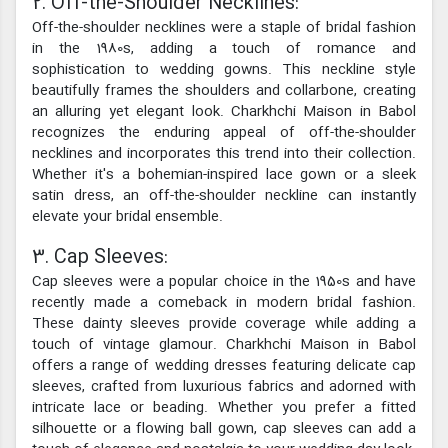
2. Off-the-Shoulder Necklines:
Off-the-shoulder necklines were a staple of bridal fashion
in the 1980s, adding a touch of romance and
sophistication to wedding gowns. This neckline style
beautifully frames the shoulders and collarbone, creating
an alluring yet elegant look. Charkhchi Maison in Babol
recognizes the enduring appeal of off-the-shoulder
necklines and incorporates this trend into their collection.
Whether it's a bohemian-inspired lace gown or a sleek
satin dress, an off-the-shoulder neckline can instantly
elevate your bridal ensemble.
3. Cap Sleeves:
Cap sleeves were a popular choice in the 1950s and have
recently made a comeback in modern bridal fashion.
These dainty sleeves provide coverage while adding a
touch of vintage glamour. Charkhchi Maison in Babol
offers a range of wedding dresses featuring delicate cap
sleeves, crafted from luxurious fabrics and adorned with
intricate lace or beading. Whether you prefer a fitted
silhouette or a flowing ball gown, cap sleeves can add a