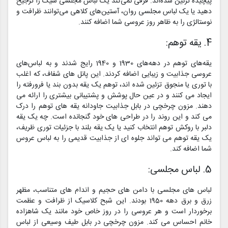
پیچیده تزئین شده‌اند. فرقی نمی‌کند یک لباس مجلسی شیک را ترجیح
دهید یا یک لباس مجلسی روان، آستین‌های کلاهی می‌توانند ظرافت و
نوستالژی را به ظاهر روز عروسی شما اضافه کنند.
4. یقه توهم:
یقه‌های توهم در دهه‌های 1930 و 1940 رایج شدند و به لباس‌های
عروسی جذابیت و زیبایی اضافه کردند. این پانل های شفاف، که اغلب
با توری یا منجوق تزئین شده اند، توهم یک یقه بدون بند یا فرورفته را
ایجاد می کنند و در عین حال پوشش و پشتیبانی بیشتری را ارائه می
دهند. مزون چرخچی در بابل جذابیت جاودانه یقه های توهم را درک
می کند و این روند را در طراحی های خود گنجانده است. چه یک یقه
دلبر با روکش توهم انتخاب کنید یا یک یقه بلند با جزئیات توری ظریف،
یک یقه توهم می تواند جلوه ای از جذابیت قدیمی را به لباس عروس
شما اضافه کند.
5. لباس مجلسی:
لباس های مجلسی با دامن های حجیم و اندام های متناسب، مظهر
زرق و برق دهه 1950 بودند. این شبح کلاسیک از ظرافت و عظمت
برخوردار است و هر عروسی را در روز خاص خود مانند یک شاهزاده
خانم احساس می کند. مزون چرخچی در بابل طیف وسیعی از لباس