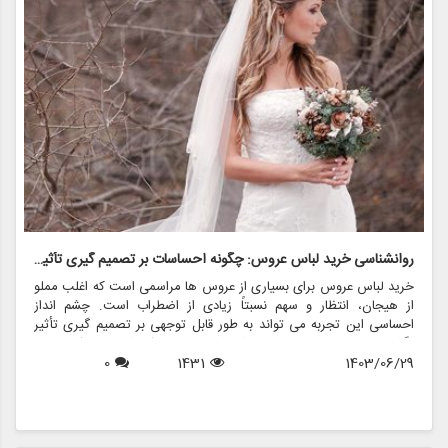
روانشناسی خرید لباس عروس: چگونه احساسات بر تصمیم گیری تأثیر می گذارد
ر
خرید لباس عروس برای بسیاری از عروس ها مراسمی است که اغلب مملو
ل
از هیجان، انتظار و سهم نسبتاً زیادی از اضطراب است. چشم انداز
ع
احساسی این تجربه می تواند به طور قابل توجهی بر تصمیم گیری تأثیر
ب
بگذارد و منجر به انتخاب هایی شود که نه تنها سبک شخصی بلکه عوامل
چ
1403/06/29
1431
0
روانی عمیق تری را نیز منعکس می کند. در این مقاله، روانشناسی خرید
6
د
لباس عروس، چگونگی شکل دهی احساسات به تصمیمات و نقش
ح
فروشگاه هایی مانند مزون چرخچی در این فرآیند پیچیده را بررسی
و
خواهیم کرد.
ا
م