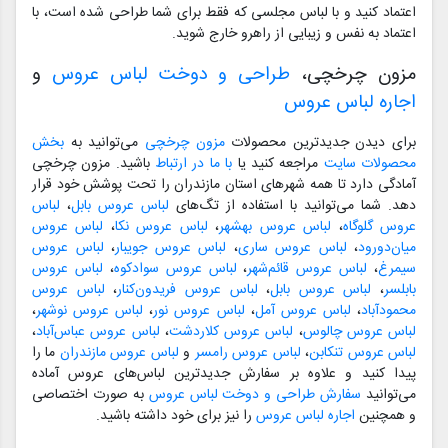
اعتماد کنید و با لباس مجلسی که فقط برای شما طراحی شده است، با
اعتماد به نفس و زیبایی از راهرو خارج شوید.
مزون چرخچی،
طراحی و دوخت لباس عروس
و
اجاره لباس عروس
برای دیدن جدیدترین محصولات
مزون چرخچی
می‌توانید به
بخش
محصولات سایت
مراجعه کنید یا
با ما در ارتباط
باشید. مزون چرخچی
آمادگی دارد تا همه شهرهای استان مازندران را تحت پوشش خود قرار
دهد. شما می‌توانید با استفاده از تگ‌های
لباس عروس بابل
،
لباس
عروس گلوگاه
،
لباس عروس بهشهر
،
لباس عروس نکا
،
لباس عروس
میان‌دورود
،
لباس عروس ساری
،
لباس عروس جویبار
،
لباس عروس
سیمرغ
،
لباس عروس قائم‌شهر
،
لباس عروس سوادکوه
،
لباس عروس
بابلسر
،
لباس عروس بابل
،
لباس عروس فریدون‌کنار
،
لباس عروس
محمودآباد
،
لباس عروس آمل
،
لباس عروس نور
،
لباس عروس نوشهر
،
لباس عروس چالوس
،
لباس عروس کلاردشت
،
لباس عروس عباس‌آباد
،
لباس عروس تنکابن
،
لباس عروس رامسر
و
لباس عروس مازندران
ما را
پیدا کنید و علاوه بر سفارش جدیدترین لباس‌های عروس آماده
می‌توانید
سفارش طراحی و دوخت لباس عروس
به صورت اختصاصی
و همچنین
اجاره لباس عروس
را نیز برای خود داشته باشید.