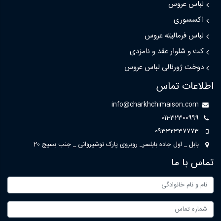
لباس عروس
اکسسوری
لباس فرمالیته عروس
کت و شلوار عقد و نامزدی
دوخت ژورنالی لباس عروس
اطلاعات تماس
info@charkhchimaison.com
011-32300999
09332337773
بابل _ اول جاده بابلسر_ روبروی پارک نوشیروانی _ جنب بسیج 20
تماس با ما