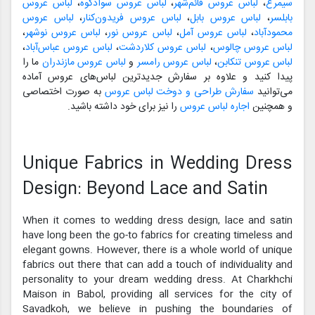
سیمرغ
،
لباس عروس قائم‌شهر
،
لباس عروس سوادکوه
،
لباس عروس
بابلسر
،
لباس عروس بابل
،
لباس عروس فریدون‌کنار
،
لباس عروس
محمودآباد
،
لباس عروس آمل
،
لباس عروس نور
،
لباس عروس نوشهر
،
لباس عروس چالوس
،
لباس عروس کلاردشت
،
لباس عروس عباس‌آباد
،
لباس عروس تنکابن
،
لباس عروس رامسر
و
لباس عروس مازندران
ما را
پیدا کنید و علاوه بر سفارش جدیدترین لباس‌های عروس آماده
می‌توانید
سفارش طراحی و دوخت لباس عروس
به صورت اختصاصی
و همچنین
اجاره لباس عروس
را نیز برای خود داشته باشید.
Unique Fabrics in Wedding Dress
Design: Beyond Lace and Satin
When it comes to wedding dress design, lace and satin
have long been the go-to fabrics for creating timeless and
elegant gowns. However, there is a whole world of unique
fabrics out there that can add a touch of individuality and
personality to your dream wedding dress. At Charkhchi
Maison in Babol, providing all services for the city of
Savadkoh, we believe in pushing the boundaries of