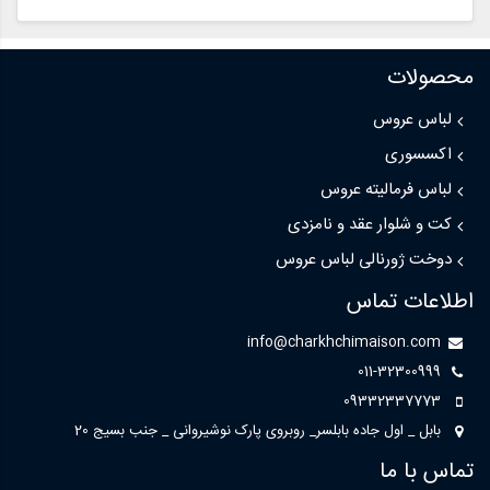
محصولات
لباس عروس
اکسسوری
لباس فرمالیته عروس
کت و شلوار عقد و نامزدی
دوخت ژورنالی لباس عروس
اطلاعات تماس
info@charkhchimaison.com
011-32300999
09332337773
بابل _ اول جاده بابلسر_ روبروی پارک نوشیروانی _ جنب بسیج 20
تماس با ما