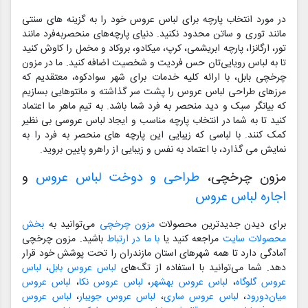
در مورد انتخاب پارچه برای لباس عروس خود را به گزینه های سنتی
مانند توری و ساتن محدود نکنید. دنیای پارچه‌های منحصربه‌فرد مانند
تور، ارگانزا، پارچه ابریشمی، کرپ، میکادو، بروکاد و مخمل را کاوش کنید
تا به لباس رویایی‌تان حس فردیت و شخصیت اضافه کنید. ما در مزون
چرخچی بابل، با ارائه کلیه خدمات برای شهر سوادکوه، معتقدیم که
مرزهای طراحی لباس عروس را پشت سر گذاشته و مانتوهایی بسازیم
که بیانگر سبک و دید منحصر به فرد شما باشد. به تیم ماهر ما اعتماد
کنید تا به شما در انتخاب پارچه مناسب و ایجاد لباس عروسی بی نظیر
کمک کنند. با لباسی که زیبایی این پارچه های منحصر به فرد را به
نمایش می گذارد، با اعتماد به نفس و زیبایی از راهرو پایین بروید.
مزون چرخچی،
طراحی و دوخت لباس عروس
و
اجاره لباس عروس
برای دیدن جدیدترین محصولات
مزون چرخچی
می‌توانید به
بخش
محصولات سایت
مراجعه کنید یا
با ما در ارتباط
باشید. مزون چرخچی
آمادگی دارد تا همه شهرهای استان مازندران را تحت پوشش خود قرار
دهد. شما می‌توانید با استفاده از تگ‌های
لباس عروس بابل
،
لباس
عروس گلوگاه
،
لباس عروس بهشهر
،
لباس عروس نکا
،
لباس عروس
میان‌دورود
،
لباس عروس ساری
،
لباس عروس جویبار
،
لباس عروس