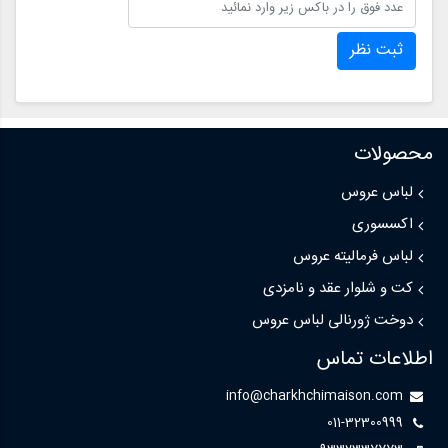
ثبت نظر
محصولات
لباس عروس
اکسسوری
لباس فرمالیته عروس
کت و شلوار عقد و نامزدی
دوخت ژورنالی لباس عروس
اطلاعات تماس
info@charkhchimaison.com
011-32300999