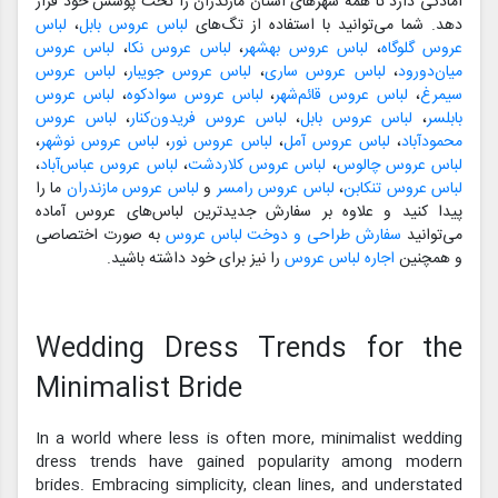
آمادگی دارد تا همه شهرهای استان مازندران را تحت پوشش خود قرار
دهد. شما می‌توانید با استفاده از تگ‌های
لباس عروس بابل
،
لباس
عروس گلوگاه
،
لباس عروس بهشهر
،
لباس عروس نکا
،
لباس عروس
میان‌دورود
،
لباس عروس ساری
،
لباس عروس جویبار
،
لباس عروس
سیمرغ
،
لباس عروس قائم‌شهر
،
لباس عروس سوادکوه
،
لباس عروس
بابلسر
،
لباس عروس بابل
،
لباس عروس فریدون‌کنار
،
لباس عروس
محمودآباد
،
لباس عروس آمل
،
لباس عروس نور
،
لباس عروس نوشهر
،
لباس عروس چالوس
،
لباس عروس کلاردشت
،
لباس عروس عباس‌آباد
،
لباس عروس تنکابن
،
لباس عروس رامسر
و
لباس عروس مازندران
ما را
پیدا کنید و علاوه بر سفارش جدیدترین لباس‌های عروس آماده
می‌توانید
سفارش طراحی و دوخت لباس عروس
به صورت اختصاصی
و همچنین
اجاره لباس عروس
را نیز برای خود داشته باشید.
Wedding Dress Trends for the
Minimalist Bride
In a world where less is often more, minimalist wedding
dress trends have gained popularity among modern
brides. Embracing simplicity, clean lines, and understated