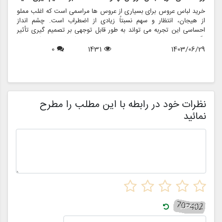
خرید لباس عروس برای بسیاری از عروس ها مراسمی است که اغلب مملو
ل
از هیجان، انتظار و سهم نسبتاً زیادی از اضطراب است. چشم انداز
ع
احساسی این تجربه می تواند به طور قابل توجهی بر تصمیم گیری تأثیر
ب
بگذارد و منجر به انتخاب هایی شود که نه تنها سبک شخصی بلکه عوامل
چ
1403/06/29
1431
0
روانی عمیق تری را نیز منعکس می کند. در این مقاله، روانشناسی خرید
6
د
لباس عروس، چگونگی شکل دهی احساسات به تصمیمات و نقش
ح
فروشگاه هایی مانند مزون چرخچی در این فرآیند پیچیده را بررسی
و
خواهیم کرد.
ا
م
ن
نظرات خود در رابطه با این مطلب را مطرح
نمائید