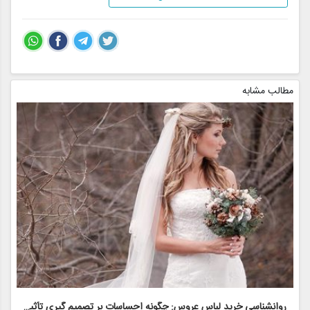
مطالب مشابه
روانشناسی خرید لباس عروس: چگونه احساسات بر تصمیم گیری تأثیر می گذارد
ر