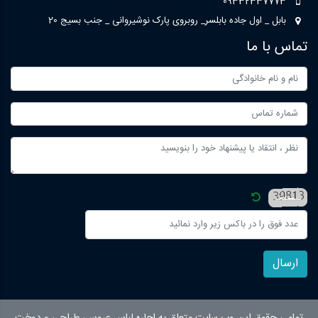
09332337773
بابل _ اول جاده بابلسر_ روبروی پارک نوشیروانی _ جنب بسیج 20
تماس با ما
ارسال
تمامی حقوق این وب سایت متعلق به اجاره لباس عروس، طراحی و دوخت