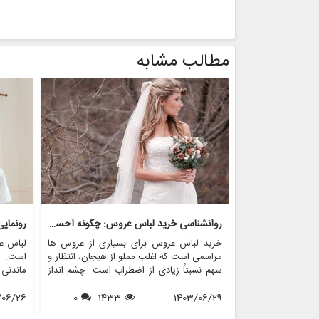
مطالب مشابه
روانشناسی خرید لباس عروس: چگونه احساسات بر تصمیم گیری تأثیر می گذارد
رونمای
خرید لباس عروس برای بسیاری از عروس ها
لباس ع
مراسمی است که اغلب مملو از هیجان، انتظار و
است. ای
سهم نسبتاً زیادی از اضطراب است. چشم انداز
ماندنی
احساسی این تجربه می تواند به طور قابل
بسیاری
1403/06/29
1433
0
توجهی بر تصمیم گیری تأثیر بگذارد و منجر به
/06/26
می شون
انتخاب هایی شود که نه تنها سبک شخصی بلکه
که برخ