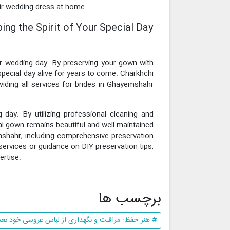
eir wedding dress at home.
ng the Spirit of Your Special Day
ur wedding day. By preserving your gown with
 special day alive for years to come. Charkhchi
iding all services for brides in Ghayemshahr
g day. By utilizing professional cleaning and
al gown remains beautiful and well-maintained
mshahr, including comprehensive preservation
services or guidance on DIY preservation tips,
ertise.
برچسب ها
# هنر حفظ: مراقبت و نگهداری از لباس عروسی خود بعد 