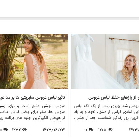
ی از رازهای حفظ لباس عروس
تاثیر لباس عروس سلبریتی ها بر مد ع
روسی شما چیزی بیش از یک تکه لباس
عروسی جشن عشق است و برای بسیا
ن نمادی گرامی از عشق، تعهد و به یاد
عروس ها، سفر برای یافتن لباس مناس
 ترین روز زندگی شماست. بعد از جشن،
از هیجان انگیزترین جنبه های برنامه ری
 از عروس خانم ها با این سوال مواجه
بزرگ آنهاست. در طول سال ها، عروس
1403
1208
0
د که با لباس عروسم چه کنم؟ در حالی
1403/06/23
1232
0
افراد مشهور نقش مهمی در شکل دهی به
ی ممکن است آن را بفروشند یا اهدا
مد لباس عروس داشته اند. از لبا