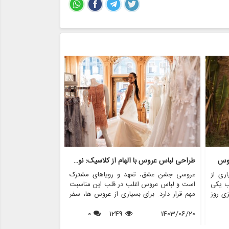
روس
طراحی لباس عروس با الهام از کلاسیک: نوستالژی با مدرنیته روبرو می شود
ری از
عروسی جشن عشق، تعهد و رویاهای مشترک
عروسی یکی از عزی
ب یکی
است و لباس عروس اغلب در قلب این مناسبت
است که غرق در عش
زی روز
مهم قرار دارد. برای بسیاری از عروس ها، سفر
در میان بسیاری از
ی های
برای یافتن لباس مجلسی عالی پر از هیجان و
خاص می کند، لباس
 روند
1403/06/20
1249
0
انتظار است. در سال های اخیر، محبوبیت لباس
1403/06/17
قدرتمند از تعهد
س های
های عروسی با الهام از قدیمی ها افزایش یافته
تاریخچه سنت های 