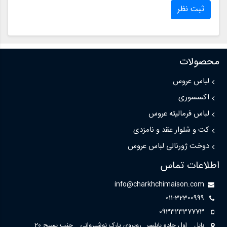
ثبت نظر
محصولات
لباس عروس
اکسسوری
لباس فرمالیته عروس
کت و شلوار عقد و نامزدی
دوخت ژورنالی لباس عروس
اطلاعات تماس
info@charkhchimaison.com
011-32300999
09332337773
بابل _ اول جاده بابلسر_ روبروی پارک نوشیروانی _ جنب بسیج 20