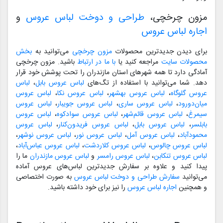
مزون چرخچی،
طراحی و دوخت لباس عروس
و
اجاره لباس عروس
برای دیدن جدیدترین محصولات
مزون چرخچی
می‌توانید به
بخش
محصولات سایت
مراجعه کنید یا
با ما در ارتباط
باشید. مزون چرخچی
آمادگی دارد تا همه شهرهای استان مازندران را تحت پوشش خود قرار
دهد. شما می‌توانید با استفاده از تگ‌های
لباس عروس بابل
،
لباس
عروس گلوگاه
،
لباس عروس بهشهر
،
لباس عروس نکا
،
لباس عروس
میان‌دورود
،
لباس عروس ساری
،
لباس عروس جویبار
،
لباس عروس
سیمرغ
،
لباس عروس قائم‌شهر
،
لباس عروس سوادکوه
،
لباس عروس
بابلسر
،
لباس عروس بابل
،
لباس عروس فریدون‌کنار
،
لباس عروس
محمودآباد
،
لباس عروس آمل
،
لباس عروس نور
،
لباس عروس نوشهر
،
لباس عروس چالوس
،
لباس عروس کلاردشت
،
لباس عروس عباس‌آباد
،
لباس عروس تنکابن
،
لباس عروس رامسر
و
لباس عروس مازندران
ما را
پیدا کنید و علاوه بر سفارش جدیدترین لباس‌های عروس آماده
می‌توانید
سفارش طراحی و دوخت لباس عروس
به صورت اختصاصی
و همچنین
اجاره لباس عروس
را نیز برای خود داشته باشید.