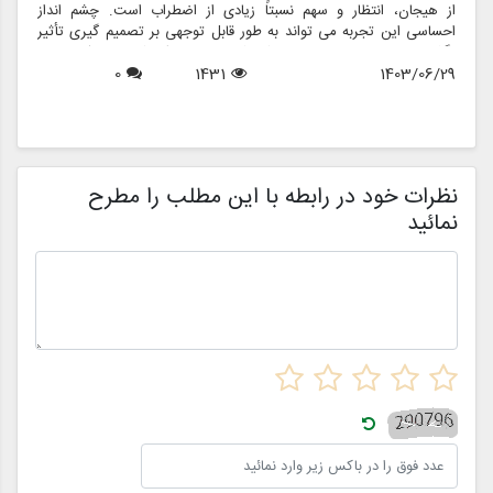
از هیجان، انتظار و سهم نسبتاً زیادی از اضطراب است. چشم انداز
ع
احساسی این تجربه می تواند به طور قابل توجهی بر تصمیم گیری تأثیر
ب
بگذارد و منجر به انتخاب هایی شود که نه تنها سبک شخصی بلکه عوامل
چ
1403/06/29
1431
0
روانی عمیق تری را نیز منعکس می کند. در این مقاله، روانشناسی خرید
6
د
لباس عروس، چگونگی شکل دهی احساسات به تصمیمات و نقش
ح
فروشگاه هایی مانند مزون چرخچی در این فرآیند پیچیده را بررسی
و
خواهیم کرد.
ا
م
ن
نظرات خود در رابطه با این مطلب را مطرح
نمائید