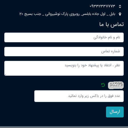
09332337773
بابل _ اول جاده بابلسر_ روبروی پارک نوشیروانی _ جنب بسیج 20
تماس با ما
ارسال