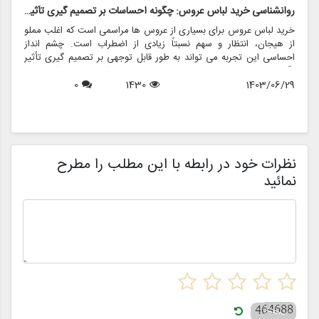
روانشناسی خرید لباس عروس: چگونه احساسات بر تصمیم گیری تأثیر می گذارد
ر
خرید لباس عروس برای بسیاری از عروس ها مراسمی است که اغلب مملو
ل
از هیجان، انتظار و سهم نسبتاً زیادی از اضطراب است. چشم انداز
ع
احساسی این تجربه می تواند به طور قابل توجهی بر تصمیم گیری تأثیر
ب
بگذارد و منجر به انتخاب هایی شود که نه تنها سبک شخصی بلکه عوامل
چ
1403/06/29
1430
0
روانی عمیق تری را نیز منعکس می کند. در این مقاله، روانشناسی خرید
6
د
لباس عروس، چگونگی شکل دهی احساسات به تصمیمات و نقش
ح
فروشگاه هایی مانند مزون چرخچی در این فرآیند پیچیده را بررسی
و
خواهیم کرد.
ا
م
ن
نظرات خود در رابطه با این مطلب را مطرح
نمائید