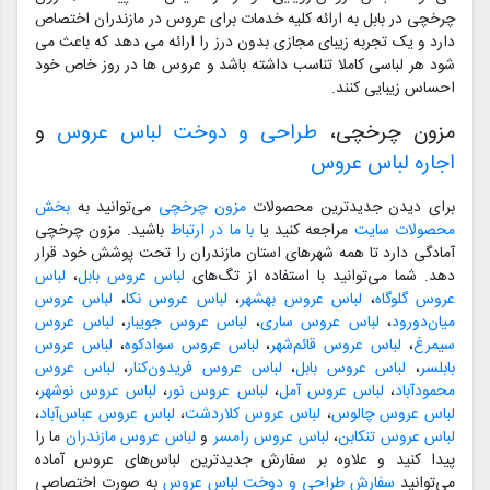
چرخچی در بابل به ارائه کلیه خدمات برای عروس در مازندران اختصاص
دارد و یک تجربه زیبای مجازی بدون درز را ارائه می دهد که باعث می
شود هر لباسی کاملا تناسب داشته باشد و عروس ها در روز خاص خود
احساس زیبایی کنند.
مزون چرخچی،
طراحی و دوخت لباس عروس
و
اجاره لباس عروس
برای دیدن جدیدترین محصولات
مزون چرخچی
می‌توانید به
بخش
محصولات سایت
مراجعه کنید یا
با ما در ارتباط
باشید. مزون چرخچی
آمادگی دارد تا همه شهرهای استان مازندران را تحت پوشش خود قرار
دهد. شما می‌توانید با استفاده از تگ‌های
لباس عروس بابل
،
لباس
عروس گلوگاه
،
لباس عروس بهشهر
،
لباس عروس نکا
،
لباس عروس
میان‌دورود
،
لباس عروس ساری
،
لباس عروس جویبار
،
لباس عروس
سیمرغ
،
لباس عروس قائم‌شهر
،
لباس عروس سوادکوه
،
لباس عروس
بابلسر
،
لباس عروس بابل
،
لباس عروس فریدون‌کنار
،
لباس عروس
محمودآباد
،
لباس عروس آمل
،
لباس عروس نور
،
لباس عروس نوشهر
،
لباس عروس چالوس
،
لباس عروس کلاردشت
،
لباس عروس عباس‌آباد
،
لباس عروس تنکابن
،
لباس عروس رامسر
و
لباس عروس مازندران
ما را
پیدا کنید و علاوه بر سفارش جدیدترین لباس‌های عروس آماده
می‌توانید
سفارش طراحی و دوخت لباس عروس
به صورت اختصاصی