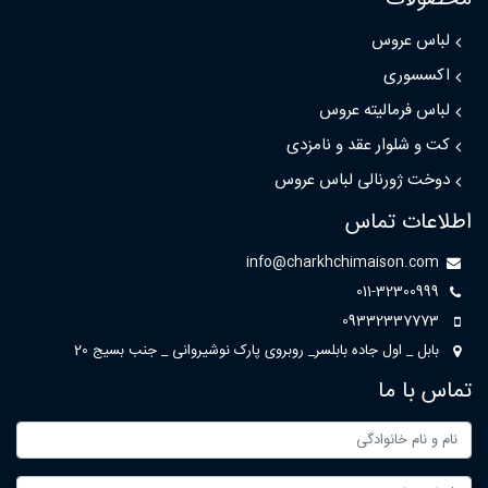
لباس عروس
اکسسوری
لباس فرمالیته عروس
کت و شلوار عقد و نامزدی
دوخت ژورنالی لباس عروس
اطلاعات تماس
info@charkhchimaison.com
011-32300999
09332337773
بابل _ اول جاده بابلسر_ روبروی پارک نوشیروانی _ جنب بسیج 20
تماس با ما