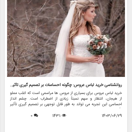
روانشناسی خرید لباس عروس: چگونه احساسات بر تصمیم گیری تأثیر می گذارد
ر
خرید لباس عروس برای بسیاری از عروس ها مراسمی است که اغلب مملو
ل
از هیجان، انتظار و سهم نسبتاً زیادی از اضطراب است. چشم انداز
ع
احساسی این تجربه می تواند به طور قابل توجهی بر تصمیم گیری تأثیر
ب
بگذارد و منجر به انتخاب هایی شود که نه تنها سبک شخصی بلکه عوامل
چ
1403/06/29
1431
0
روانی عمیق تری را نیز منعکس می کند. در این مقاله، روانشناسی خرید
6
د
لباس عروس، چگونگی شکل دهی احساسات به تصمیمات و نقش
ح
فروشگاه هایی مانند مزون چرخچی در این فرآیند پیچیده را بررسی
و