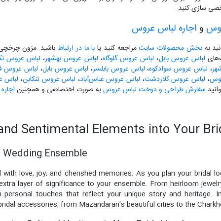
صی سازی کنید.
روس
و
اجاره لباس عروس
نید به
بخش محصولات سایت
مراجعه کنید یا
با ما در ارتباط
باشید. مزون چرخچی آ
گ‌های
لباس عروس بابل
،
لباس عروس گلوگاه
،
لباس عروس بهشهر
،
لباس عروس نکا
هر
،
لباس عروس سوادکوه
،
لباس عروس بابلسر
،
لباس عروس بابل
،
لباس عروس فری
لوس
،
لباس عروس کلاردشت
،
لباس عروس عباس‌آباد
،
لباس عروس تنکابن
،
لباس ع
انید
سفارش طراحی و دوخت لباس عروس
به صورت اختصاصی و همچنین
اجاره
and Sentimental Elements into Your Bri
r Wedding Ensemble
d with love, joy, and cherished memories. As you plan your bridal l
xtra layer of significance to your ensemble. From heirloom jewel
personal touches that reflect your unique story and heritage. In t
bridal accessories, from Mazandaran's beautiful cities to the Charkh