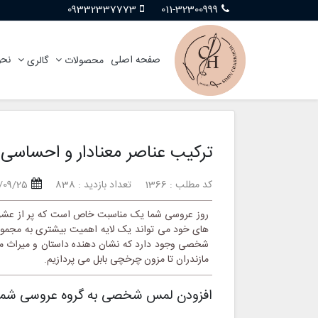
09332337773
011-32300999
صفحه اصلی
نحو
محصولات
گالری
ترکیب عناصر معنادار و احساسی 
کد مطلب : 1366
تعداد بازدید : 838
/09/25
روز عروسی شما یک مناسبت خاص است که پر از عشق، 
های خود می تواند یک لایه اهمیت بیشتری به مجموعه
شخصی وجود دارد که نشان دهنده داستان و میراث منح
مازندران تا مزون چرخچی بابل می پردازیم.
افزودن لمس شخصی به گروه عروسی شما