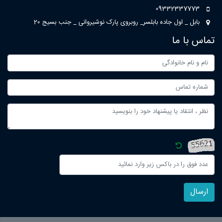
09332337773
بابل _ اول جاده بابلسر_ روبروی پارک نوشیروانی _ جنب بسیج 20
تماس با ما
ارسال