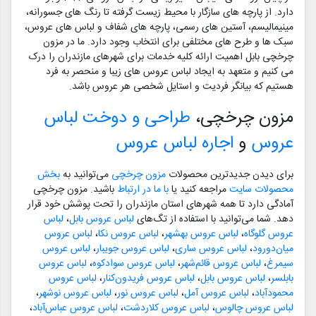
دارد. از پارچه های سازگار با محیط زیست گرفته تا رنگ های جسورانه،
مینیمالیسم، آستین های رسمی، پارچه های شفاف و لباس های عروس،
سبک ها و طرح های مختلفی برای انتخاب وجود دارد. ما در مزون
چرخچی بابل اهمیت ارائه کلیه خدمات برای شهرهای مازندران را درک
می کنیم و متعهد به ایجاد لباس عروس های زیبا و منحصر به فرد
هستیم که بیانگر فردیت و استایل شخصی هر عروس باشد.
مزون چرخچی،
طراحی و دوخت لباس
عروس
و
اجاره لباس عروس
برای دیدن جدیدترین محصولات
مزون چرخچی
می‌توانید به
بخش
محصولات سایت
مراجعه کنید یا
با ما در ارتباط
باشید. مزون چرخچی
آمادگی دارد تا همه شهرهای استان مازندران را تحت پوشش خود قرار
دهد. شما می‌توانید با استفاده از تگ‌های
لباس عروس بابل
،
لباس
عروس گلوگاه
،
لباس عروس بهشهر
،
لباس عروس نکا
،
لباس عروس
میان‌دورود
،
لباس عروس ساری
،
لباس عروس جویبار
،
لباس عروس
سیمرغ
،
لباس عروس قائم‌شهر
،
لباس عروس سوادکوه
،
لباس عروس
بابلسر
،
لباس عروس بابل
،
لباس عروس فریدون‌کنار
،
لباس عروس
محمودآباد
،
لباس عروس آمل
،
لباس عروس نور
،
لباس عروس نوشهر
،
لباس عروس چالوس
،
لباس عروس کلاردشت
،
لباس عروس عباس‌آباد
،