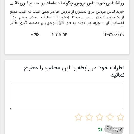
روانشناسی خرید لباس عروس: چگونه احساسات بر تصمیم گیری تأثیر می گذارد
ر
خرید لباس عروس برای بسیاری از عروس ها مراسمی است که اغلب مملو
ل
از هیجان، انتظار و سهم نسبتاً زیادی از اضطراب است. چشم انداز
ع
احساسی این تجربه می تواند به طور قابل توجهی بر تصمیم گیری تأثیر
ب
بگذارد و منجر به انتخاب هایی شود که نه تنها سبک شخصی بلکه عوامل
چ
1403/06/29
1435
0
روانی عمیق تری را نیز منعکس می کند. در این مقاله، روانشناسی خرید
6
د
لباس عروس، چگونگی شکل دهی احساسات به تصمیمات و نقش
ح
فروشگاه هایی مانند مزون چرخچی در این فرآیند پیچیده را بررسی
و
خواهیم کرد.
ا
م
ن
نظرات خود در رابطه با این مطلب را مطرح
نمائید