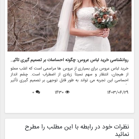
روانشناسی خرید لباس عروس: چگونه احساسات بر تصمیم گیری تأثیر می گذارد
ر
خرید لباس عروس برای بسیاری از عروس ها مراسمی است که اغلب مملو
ل
از هیجان، انتظار و سهم نسبتاً زیادی از اضطراب است. چشم انداز
ع
احساسی این تجربه می تواند به طور قابل توجهی بر تصمیم گیری تأثیر
ب
بگذارد و منجر به انتخاب هایی شود که نه تنها سبک شخصی بلکه عوامل
چ
1403/06/29
1430
0
روانی عمیق تری را نیز منعکس می کند. در این مقاله، روانشناسی خرید
6
د
لباس عروس، چگونگی شکل دهی احساسات به تصمیمات و نقش
ح
فروشگاه هایی مانند مزون چرخچی در این فرآیند پیچیده را بررسی
و
خواهیم کرد.
ا
م
ن
نظرات خود در رابطه با این مطلب را مطرح
نمائید