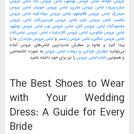
عروس گلوگاه
،
لباس عروس بهشهر
،
لباس عروس نکا
،
لباس عروس
میان‌دورود
،
لباس عروس ساری
،
لباس عروس جویبار
،
لباس عروس
سیمرغ
،
لباس عروس قائم‌شهر
،
لباس عروس سوادکوه
،
لباس عروس
بابلسر
،
لباس عروس بابل
،
لباس عروس فریدون‌کنار
،
لباس عروس
محمودآباد
،
لباس عروس آمل
،
لباس عروس نور
،
لباس عروس نوشهر
،
لباس عروس چالوس
،
لباس عروس کلاردشت
،
لباس عروس عباس‌آباد
،
لباس عروس تنکابن
،
لباس عروس رامسر
و
لباس عروس مازندران
ما را
پیدا کنید و علاوه بر سفارش جدیدترین لباس‌های عروس آماده
می‌توانید
سفارش طراحی و دوخت لباس عروس
به صورت اختصاصی
و همچنین
اجاره لباس عروس
را نیز برای خود داشته باشید.
The Best Shoes to Wear
with Your Wedding
Dress: A Guide for Every
Bride