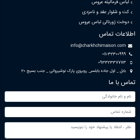
لباس فرمالیته عروس
کت و شلوار عقد و نامزدی
دوخت ژورنالی لباس عروس
اطلاعات تماس
info@charkhchimaison.com
011-32300999
09332337773
بابل _ اول جاده بابلسر_ روبروی پارک نوشیروانی _ جنب بسیج 20
تماس با ما