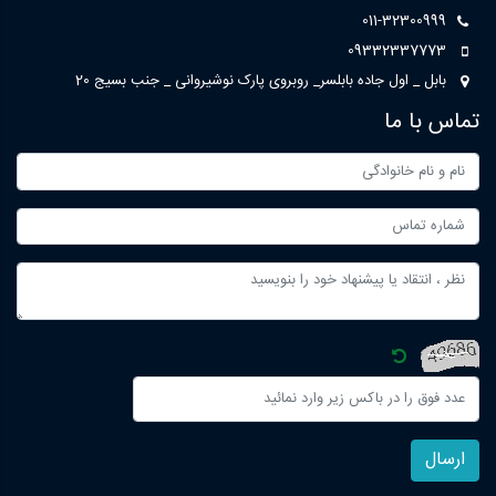
011-32300999
09332337773
بابل _ اول جاده بابلسر_ روبروی پارک نوشیروانی _ جنب بسیج 20
تماس با ما
ارسال