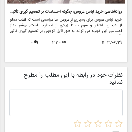
روانشناسی خرید لباس عروس: چگونه احساسات بر تصمیم گیری تأثیر می گذارد
ر
خرید لباس عروس برای بسیاری از عروس ها مراسمی است که اغلب مملو
ل
از هیجان، انتظار و سهم نسبتاً زیادی از اضطراب است. چشم انداز
ع
احساسی این تجربه می تواند به طور قابل توجهی بر تصمیم گیری تأثیر
ب
بگذارد و منجر به انتخاب هایی شود که نه تنها سبک شخصی بلکه عوامل
چ
1403/06/29
1430
0
روانی عمیق تری را نیز منعکس می کند. در این مقاله، روانشناسی خرید
6
د
لباس عروس، چگونگی شکل دهی احساسات به تصمیمات و نقش
ح
فروشگاه هایی مانند مزون چرخچی در این فرآیند پیچیده را بررسی
و
خواهیم کرد.
ا
م
ن
نظرات خود در رابطه با این مطلب را مطرح
نمائید