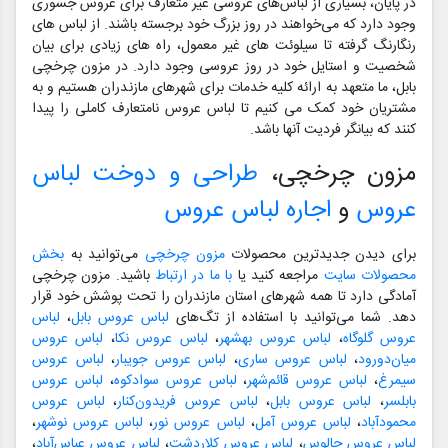
در پایان، بسیاری از لباس‌های عروسی غیر متعارف برای عروس جسوری
وجود دارد که می‌خواهند در روز بزرگ خود برجسته باشند. از لباس های
رنگارنگ گرفته تا سیلوئت های غیر معمول، راه های زیادی برای بیان
شخصیت و استایل خود در روز عروسی وجود دارد. در مزون چرخچی
بابل، ما متعهد به ارائه کلیه خدمات برای شهرهای مازندران هستیم و به
مشتریان خود کمک می کنیم تا لباس عروس نامتعارف کاملی را پیدا
کنند که بیانگر فردیت آنها باشد.
مزون چرخچی،
طراحی و دوخت لباس
عروس
و
اجاره لباس عروس
برای دیدن جدیدترین محصولات
مزون چرخچی
می‌توانید به
بخش
محصولات سایت
مراجعه کنید یا
با ما در ارتباط
باشید. مزون چرخچی
آمادگی دارد تا همه شهرهای استان مازندران را تحت پوشش خود قرار
دهد. شما می‌توانید با استفاده از تگ‌های
لباس عروس بابل
،
لباس
عروس گلوگاه
،
لباس عروس بهشهر
،
لباس عروس نکا
،
لباس عروس
میان‌دورود
،
لباس عروس ساری
،
لباس عروس جویبار
،
لباس عروس
سیمرغ
،
لباس عروس قائم‌شهر
،
لباس عروس سوادکوه
،
لباس عروس
بابلسر
،
لباس عروس بابل
،
لباس عروس فریدون‌کنار
،
لباس عروس
محمودآباد
،
لباس عروس آمل
،
لباس عروس نور
،
لباس عروس نوشهر
،
لباس عروس چالوس
،
لباس عروس کلاردشت
،
لباس عروس عباس‌آباد
،