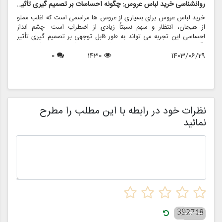
روانشناسی خرید لباس عروس: چگونه احساسات بر تصمیم گیری تأثیر می گذارد
ر
خرید لباس عروس برای بسیاری از عروس ها مراسمی است که اغلب مملو
ل
از هیجان، انتظار و سهم نسبتاً زیادی از اضطراب است. چشم انداز
ع
احساسی این تجربه می تواند به طور قابل توجهی بر تصمیم گیری تأثیر
ب
بگذارد و منجر به انتخاب هایی شود که نه تنها سبک شخصی بلکه عوامل
چ
1403/06/29
1430
0
روانی عمیق تری را نیز منعکس می کند. در این مقاله، روانشناسی خرید
6
د
لباس عروس، چگونگی شکل دهی احساسات به تصمیمات و نقش
ح
فروشگاه هایی مانند مزون چرخچی در این فرآیند پیچیده را بررسی
و
خواهیم کرد.
ا
م
ن
نظرات خود در رابطه با این مطلب را مطرح
نمائید