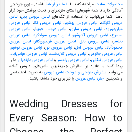
محصولات سایت
مراجعه کنید یا
با ما در ارتباط
باشید. مزون چرخچی
آمادگی دارد تا همه شهرهای استان مازندران را تحت پوشش خود قرار
دهد. شما می‌توانید با استفاده از تگ‌های
لباس عروس بابل
،
لباس
عروس گلوگاه
،
لباس عروس بهشهر
،
لباس عروس نکا
،
لباس عروس
میان‌دورود
،
لباس عروس ساری
،
لباس عروس جویبار
،
لباس عروس
سیمرغ
،
لباس عروس قائم‌شهر
،
لباس عروس سوادکوه
،
لباس عروس
بابلسر
،
لباس عروس بابل
،
لباس عروس فریدون‌کنار
،
لباس عروس
محمودآباد
،
لباس عروس آمل
،
لباس عروس نور
،
لباس عروس نوشهر
،
لباس عروس چالوس
،
لباس عروس کلاردشت
،
لباس عروس عباس‌آباد
،
لباس عروس تنکابن
،
لباس عروس رامسر
و
لباس عروس مازندران
ما را
پیدا کنید و علاوه بر سفارش جدیدترین لباس‌های عروس آماده
می‌توانید
سفارش طراحی و دوخت لباس عروس
به صورت اختصاصی
و همچنین
اجاره لباس عروس
را نیز برای خود داشته باشید.
Wedding Dresses for
Every Season: How to