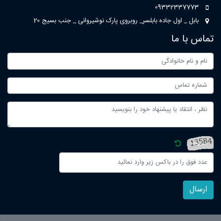
09332337773
بابل _ اول جاده بابلسر_ روبروی پارک نوشیروانی _ جنب بسیج 20
تماس با ما
ارسال