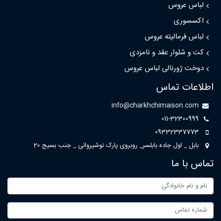
لباس عروس
اکسسوری
لباس فرمالیته عروس
کت و شلوار عقد و نامزدی
دوخت ژورنالی لباس عروس
اطلاعات تماس
info@charkhchimaison.com
011-32300999
09332337773
بابل _ اول جاده بابلسر_ روبروی پارک نوشیروانی _ جنب بسیج 20
تماس با ما