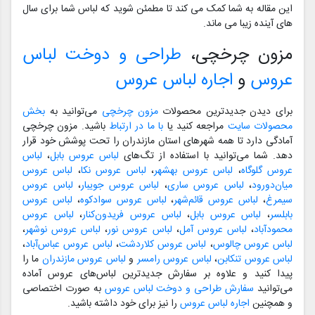
این مقاله به شما کمک می کند تا مطمئن شوید که لباس شما برای سال
های آینده زیبا می ماند.
مزون چرخچی،
طراحی و دوخت لباس
عروس
و
اجاره لباس عروس
برای دیدن جدیدترین محصولات
مزون چرخچی
می‌توانید به
بخش
محصولات سایت
مراجعه کنید یا
با ما در ارتباط
باشید. مزون چرخچی
آمادگی دارد تا همه شهرهای استان مازندران را تحت پوشش خود قرار
دهد. شما می‌توانید با استفاده از تگ‌های
لباس عروس بابل
،
لباس
عروس گلوگاه
،
لباس عروس بهشهر
،
لباس عروس نکا
،
لباس عروس
میان‌دورود
،
لباس عروس ساری
،
لباس عروس جویبار
،
لباس عروس
سیمرغ
،
لباس عروس قائم‌شهر
،
لباس عروس سوادکوه
،
لباس عروس
بابلسر
،
لباس عروس بابل
،
لباس عروس فریدون‌کنار
،
لباس عروس
محمودآباد
،
لباس عروس آمل
،
لباس عروس نور
،
لباس عروس نوشهر
،
لباس عروس چالوس
،
لباس عروس کلاردشت
،
لباس عروس عباس‌آباد
،
لباس عروس تنکابن
،
لباس عروس رامسر
و
لباس عروس مازندران
ما را
پیدا کنید و علاوه بر سفارش جدیدترین لباس‌های عروس آماده
می‌توانید
سفارش طراحی و دوخت لباس عروس
به صورت اختصاصی
و همچنین
اجاره لباس عروس
را نیز برای خود داشته باشید.