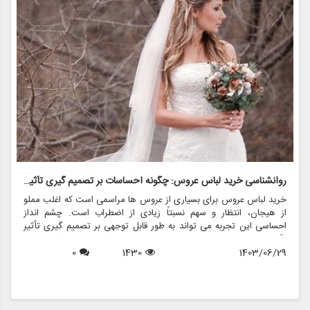
روانشناسی خرید لباس عروس: چگونه احساسات بر تصمیم گیری تأثیر می گذارد
ر
خرید لباس عروس برای بسیاری از عروس ها مراسمی است که اغلب مملو
ل
از هیجان، انتظار و سهم نسبتاً زیادی از اضطراب است. چشم انداز
ع
احساسی این تجربه می تواند به طور قابل توجهی بر تصمیم گیری تأثیر
ب
بگذارد و منجر به انتخاب هایی شود که نه تنها سبک شخصی بلکه عوامل
چ
1403/06/29
1430
0
روانی عمیق تری را نیز منعکس می کند. در این مقاله، روانشناسی خرید
6
د
لباس عروس، چگونگی شکل دهی احساسات به تصمیمات و نقش
ح
فروشگاه هایی مانند مزون چرخچی در این فرآیند پیچیده را بررسی
و
خواهیم کرد.
ا
م