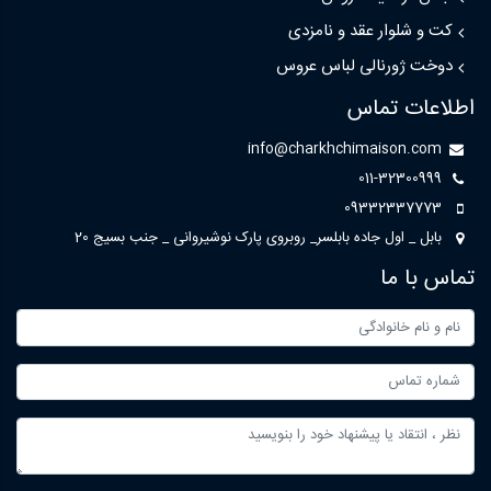
کت و شلوار عقد و نامزدی
دوخت ژورنالی لباس عروس
اطلاعات تماس
info@charkhchimaison.com
011-32300999
09332337773
بابل _ اول جاده بابلسر_ روبروی پارک نوشیروانی _ جنب بسیج 20
تماس با ما