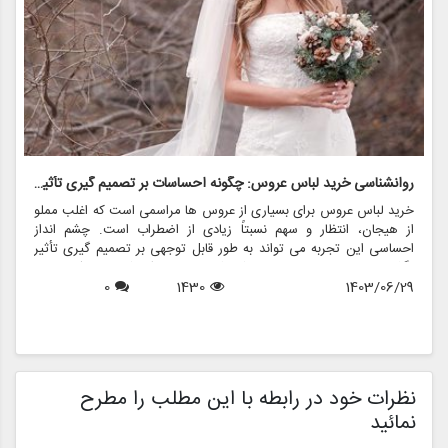
روانشناسی خرید لباس عروس: چگونه احساسات بر تصمیم گیری تأثیر می گذارد
ر
خرید لباس عروس برای بسیاری از عروس ها مراسمی است که اغلب مملو
ل
از هیجان، انتظار و سهم نسبتاً زیادی از اضطراب است. چشم انداز
ع
احساسی این تجربه می تواند به طور قابل توجهی بر تصمیم گیری تأثیر
ب
بگذارد و منجر به انتخاب هایی شود که نه تنها سبک شخصی بلکه عوامل
چ
1403/06/29
1430
0
روانی عمیق تری را نیز منعکس می کند. در این مقاله، روانشناسی خرید
6
د
لباس عروس، چگونگی شکل دهی احساسات به تصمیمات و نقش
ح
فروشگاه هایی مانند مزون چرخچی در این فرآیند پیچیده را بررسی
و
خواهیم کرد.
ا
م
ن
نظرات خود در رابطه با این مطلب را مطرح
نمائید