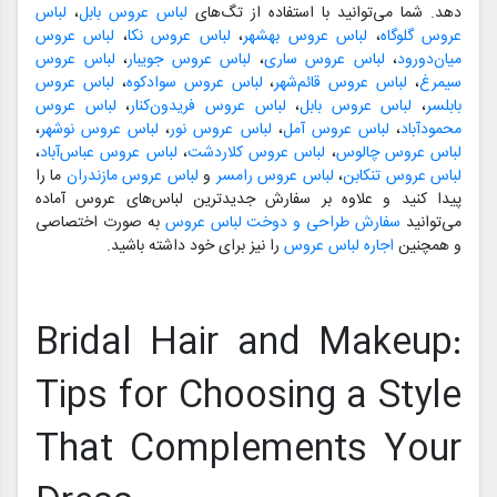
دهد. شما می‌توانید با استفاده از تگ‌های
لباس عروس بابل
،
لباس
عروس گلوگاه
،
لباس عروس بهشهر
،
لباس عروس نکا
،
لباس عروس
میان‌دورود
،
لباس عروس ساری
،
لباس عروس جویبار
،
لباس عروس
سیمرغ
،
لباس عروس قائم‌شهر
،
لباس عروس سوادکوه
،
لباس عروس
بابلسر
،
لباس عروس بابل
،
لباس عروس فریدون‌کنار
،
لباس عروس
محمودآباد
،
لباس عروس آمل
،
لباس عروس نور
،
لباس عروس نوشهر
،
لباس عروس چالوس
،
لباس عروس کلاردشت
،
لباس عروس عباس‌آباد
،
لباس عروس تنکابن
،
لباس عروس رامسر
و
لباس عروس مازندران
ما را
پیدا کنید و علاوه بر سفارش جدیدترین لباس‌های عروس آماده
می‌توانید
سفارش طراحی و دوخت لباس عروس
به صورت اختصاصی
و همچنین
اجاره لباس عروس
را نیز برای خود داشته باشید.
Bridal Hair and Makeup:
Tips for Choosing a Style
That Complements Your