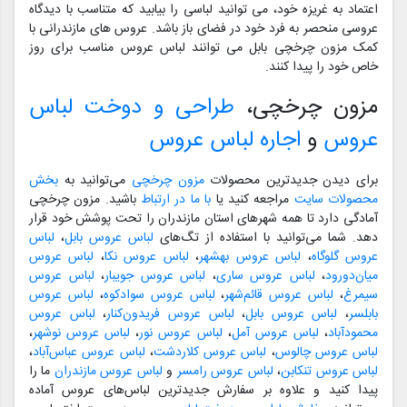
اعتماد به غریزه خود، می توانید لباسی را بیابید که متناسب با دیدگاه
عروسی منحصر به فرد خود در فضای باز باشد. عروس های مازندرانی با
کمک مزون چرخچی بابل می توانند لباس عروس مناسب برای روز
خاص خود را پیدا کنند.
مزون چرخچی،
طراحی و دوخت لباس
عروس
و
اجاره لباس عروس
برای دیدن جدیدترین محصولات
مزون چرخچی
می‌توانید به
بخش
محصولات سایت
مراجعه کنید یا
با ما در ارتباط
باشید. مزون چرخچی
آمادگی دارد تا همه شهرهای استان مازندران را تحت پوشش خود قرار
دهد. شما می‌توانید با استفاده از تگ‌های
لباس عروس بابل
،
لباس
عروس گلوگاه
،
لباس عروس بهشهر
،
لباس عروس نکا
،
لباس عروس
میان‌دورود
،
لباس عروس ساری
،
لباس عروس جویبار
،
لباس عروس
سیمرغ
،
لباس عروس قائم‌شهر
،
لباس عروس سوادکوه
،
لباس عروس
بابلسر
،
لباس عروس بابل
،
لباس عروس فریدون‌کنار
،
لباس عروس
محمودآباد
،
لباس عروس آمل
،
لباس عروس نور
،
لباس عروس نوشهر
،
لباس عروس چالوس
،
لباس عروس کلاردشت
،
لباس عروس عباس‌آباد
،
لباس عروس تنکابن
،
لباس عروس رامسر
و
لباس عروس مازندران
ما را
پیدا کنید و علاوه بر سفارش جدیدترین لباس‌های عروس آماده