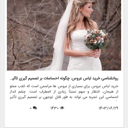
روانشناسی خرید لباس عروس: چگونه احساسات بر تصمیم گیری تأثیر می گذارد
ر
خرید لباس عروس برای بسیاری از عروس ها مراسمی است که اغلب مملو
ل
از هیجان، انتظار و سهم نسبتاً زیادی از اضطراب است. چشم انداز
ع
احساسی این تجربه می تواند به طور قابل توجهی بر تصمیم گیری تأثیر
ب
بگذارد و منجر به انتخاب هایی شود که نه تنها سبک شخصی بلکه عوامل
چ
1403/06/29
1430
0
روانی عمیق تری را نیز منعکس می کند. در این مقاله، روانشناسی خرید
6
د
لباس عروس، چگونگی شکل دهی احساسات به تصمیمات و نقش
ح
فروشگاه هایی مانند مزون چرخچی در این فرآیند پیچیده را بررسی
و
خواهیم کرد.
ا