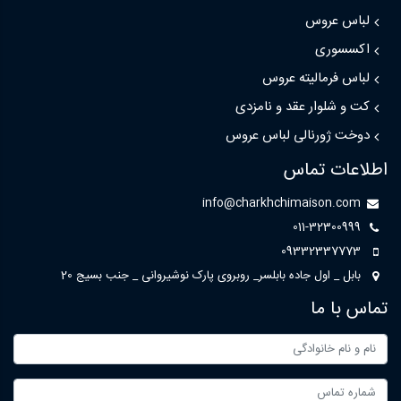
لباس عروس
اکسسوری
لباس فرمالیته عروس
کت و شلوار عقد و نامزدی
دوخت ژورنالی لباس عروس
اطلاعات تماس
info@charkhchimaison.com
011-32300999
09332337773
بابل _ اول جاده بابلسر_ روبروی پارک نوشیروانی _ جنب بسیج 20
تماس با ما