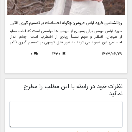
روانشناسی خرید لباس عروس: چگونه احساسات بر تصمیم گیری تأثیر می گذارد
ر
خرید لباس عروس برای بسیاری از عروس ها مراسمی است که اغلب مملو
ل
از هیجان، انتظار و سهم نسبتاً زیادی از اضطراب است. چشم انداز
ع
احساسی این تجربه می تواند به طور قابل توجهی بر تصمیم گیری تأثیر
ب
بگذارد و منجر به انتخاب هایی شود که نه تنها سبک شخصی بلکه عوامل
چ
1403/06/29
1430
0
روانی عمیق تری را نیز منعکس می کند. در این مقاله، روانشناسی خرید
6
د
لباس عروس، چگونگی شکل دهی احساسات به تصمیمات و نقش
ح
فروشگاه هایی مانند مزون چرخچی در این فرآیند پیچیده را بررسی
و
خواهیم کرد.
ا
م
ن
نظرات خود در رابطه با این مطلب را مطرح
نمائید