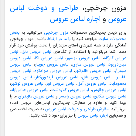
مزون چرخچی،
طراحی و دوخت لباس
عروس
و
اجاره لباس عروس
برای دیدن جدیدترین محصولات
مزون چرخچی
می‌توانید به
بخش
محصولات سایت
مراجعه کنید یا
با ما در ارتباط
باشید. مزون چرخچی
آمادگی دارد تا همه شهرهای استان مازندران را تحت پوشش خود قرار
دهد. شما می‌توانید با استفاده از تگ‌های
لباس عروس بابل
،
لباس
عروس گلوگاه
،
لباس عروس بهشهر
،
لباس عروس نکا
،
لباس عروس
میان‌دورود
،
لباس عروس ساری
،
لباس عروس جویبار
،
لباس عروس
سیمرغ
،
لباس عروس قائم‌شهر
،
لباس عروس سوادکوه
،
لباس عروس
بابلسر
،
لباس عروس بابل
،
لباس عروس فریدون‌کنار
،
لباس عروس
محمودآباد
،
لباس عروس آمل
،
لباس عروس نور
،
لباس عروس نوشهر
،
لباس عروس چالوس
،
لباس عروس کلاردشت
،
لباس عروس عباس‌آباد
،
لباس عروس تنکابن
،
لباس عروس رامسر
و
لباس عروس مازندران
ما را
پیدا کنید و علاوه بر سفارش جدیدترین لباس‌های عروس آماده
می‌توانید
سفارش طراحی و دوخت لباس عروس
به صورت اختصاصی
و همچنین
اجاره لباس عروس
را نیز برای خود داشته باشید.