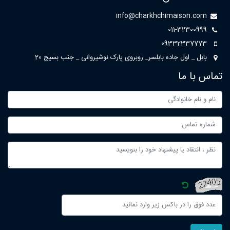
info@charkhchimaison.com
011-32300999
09332337773
بابل _ اول جاده بابلسر_ روبروی پارک نوشیروانی _ جنب بسیج 20
تماس با ما