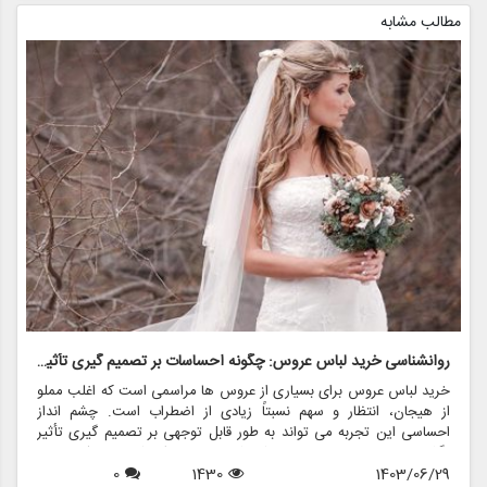
مطالب مشابه
روانشناسی خرید لباس عروس: چگونه احساسات بر تصمیم گیری تأثیر می گذارد
ر
خرید لباس عروس برای بسیاری از عروس ها مراسمی است که اغلب مملو
ل
از هیجان، انتظار و سهم نسبتاً زیادی از اضطراب است. چشم انداز
ع
احساسی این تجربه می تواند به طور قابل توجهی بر تصمیم گیری تأثیر
ب
بگذارد و منجر به انتخاب هایی شود که نه تنها سبک شخصی بلکه عوامل
چ
1403/06/29
1430
0
روانی عمیق تری را نیز منعکس می کند. در این مقاله، روانشناسی خرید
6
د