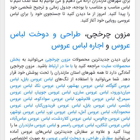
برای شهرهای مازندران ارائه می دهیم و می توانیم به شما کمک کنیم تا
لباس مناسب و متناسب با بودجه، جدول زمانی و ترجیح شخصی خود
را پیدا کنید. امروز از ما دیدن کنید تا جستجوی خود را برای لباس
عروسی رویایی خود آغاز کنید.
مزون چرخچی،
طراحی و دوخت لباس
عروس
و
اجاره لباس عروس
برای دیدن جدیدترین محصولات
مزون چرخچی
می‌توانید به
بخش
محصولات سایت
مراجعه کنید یا
با ما در ارتباط
باشید. مزون چرخچی
آمادگی دارد تا همه شهرهای استان مازندران را تحت پوشش خود قرار
دهد. شما می‌توانید با استفاده از تگ‌های
لباس عروس بابل
،
لباس
عروس گلوگاه
،
لباس عروس بهشهر
،
لباس عروس نکا
،
لباس عروس
میان‌دورود
،
لباس عروس ساری
،
لباس عروس جویبار
،
لباس عروس
سیمرغ
،
لباس عروس قائم‌شهر
،
لباس عروس سوادکوه
،
لباس عروس
بابلسر
،
لباس عروس بابل
،
لباس عروس فریدون‌کنار
،
لباس عروس
محمودآباد
،
لباس عروس آمل
،
لباس عروس نور
،
لباس عروس نوشهر
،
لباس عروس چالوس
،
لباس عروس کلاردشت
،
لباس عروس عباس‌آباد
،
لباس عروس تنکابن
،
لباس عروس رامسر
و
لباس عروس مازندران
ما را
پیدا کنید و علاوه بر سفارش جدیدترین لباس‌های عروس آماده
می‌توانید
سفارش طراحی و دوخت لباس عروس
به صورت اختصاصی