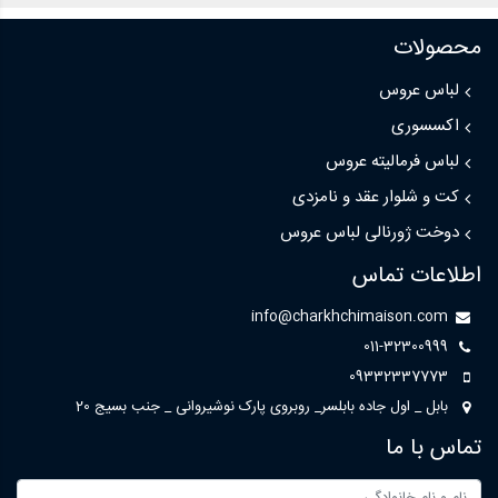
محصولات
لباس عروس
اکسسوری
لباس فرمالیته عروس
کت و شلوار عقد و نامزدی
دوخت ژورنالی لباس عروس
اطلاعات تماس
info@charkhchimaison.com
011-32300999
09332337773
بابل _ اول جاده بابلسر_ روبروی پارک نوشیروانی _ جنب بسیج 20
تماس با ما