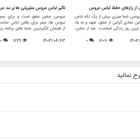
ی از رازهای حفظ لباس عروس
تاثیر لباس عروس سلبریتی ها بر مد ع
روسی شما چیزی بیش از یک تکه لباس
عروسی جشن عشق است و برای بسیا
ن نمادی گرامی از عشق، تعهد و به یاد
عروس ها، سفر برای یافتن لباس مناس
 ترین روز زندگی شماست. بعد از جشن،
از هیجان انگیزترین جنبه های برنامه ری
 از عروس خانم ها با این سوال مواجه
بزرگ آنهاست. در طول سال ها، عروس
1403
1207
0
د که با لباس عروسم چه کنم؟ در حالی
1403/06/23
1229
0
افراد مشهور نقش مهمی در شکل دهی به
ی ممکن است آن را بفروشند یا اهدا
مد لباس عروس داشته اند. از لبا
برخی دیگر ترجیح می دهند آن را برای
نمادین ستاره های هالیوود گرفته تا لب
 آینده یا به دلایل احساسی حفظ کنند.
عروسی سلطنتی که توجه جهانیان را ب
 مقاله، ما رازهای حفظ لباس عروس را
جلب می کنند، این عروسی های پر
می کنیم و اطمینان حاصل می کنیم که
تاثیری موج دار در انتخاب عروس ها
ح نمائید
ا به زیبایی روزی که آن را پوشیده اید،
پوشیدن دارند. این مقاله به بررسی تأثی
ی ماند. همچنین نشان خواهیم داد که
های عروسی افراد مشهور بر مد عر
فروشگاه هایی مانند مزون چرخچی می
پردازد و بررسی می کند که چگونه این
 به عروس ها در همه چیز از اجاره تا
های پر زرق و برق الهام بخش روندها، 
 کمک کنند.
ها و حتی خدمات ارائه شده توسط فر
هایی مانند مزون چرخچی هستند.