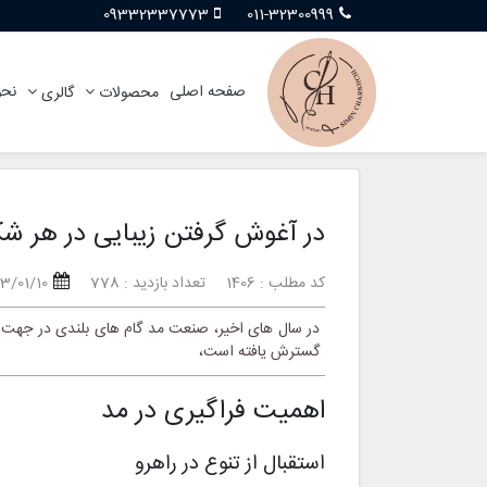
09332337773
011-32300999
صفحه اصلی
نحو
محصولات
گالری
در آغوش گرفتن زیبایی در هر شک
کد مطلب : 1406
تعداد بازدید : 778
3/01/10
در سال های اخیر، صنعت مد گام های بلندی در جهت 
گسترش یافته است،
اهمیت فراگیری در مد
استقبال از تنوع در راهرو