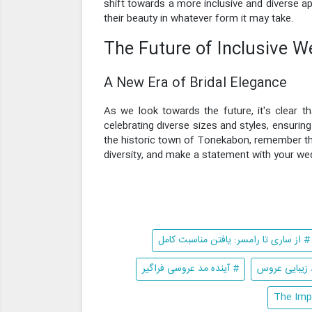
shift towards a more inclusive and diverse a
their beauty in whatever form it may take.
The Future of Inclusive W
A New Era of Bridal Elegance
As we look towards the future, it's clear t
celebrating diverse sizes and styles, ensurin
the historic town of Tonekabon, remember tha
diversity, and make a statement with your we
# از ساری تا رامسر: یافتن مناسبت کامل
 زیبایی عروس
# آینده مد عروسی فراگیر