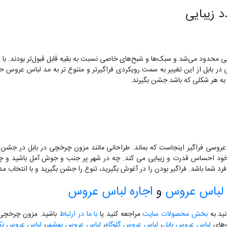
 زیبایی
 محدود می‌شد و سبک‌ها و شبح‌های خاصی نسبت به بقیه قابل قبول‌تر بودند. با 
 بابل از این تغییر به سمت رویکردی فراگیرتر و متنوع تر به مد لباس عروس ح
ا به هر شکلی که باشد جشن بگیرند.
 عروسی فراگیر اینجاست که بماند. طراحانی مانند مزون چرخچی در بابل در جش
د احساس قدرت و زیبایی می کند. چه در شهر پر جنب و جوش آمل باشید و چه در
د شما باشد. فراگیر بودن را در آغوش بگیرید، تنوع را جشن بگیرید و با انتخاب مد
لباس عروس
و
اجاره لباس عروس
نید به
بخش محصولات سایت
مراجعه کنید یا
با ما در ارتباط
باشید. مزون چرخچی آ
گ‌های
لباس عروس بابل
،
لباس عروس گلوگاه
،
لباس عروس بهشهر
،
لباس عروس نکا