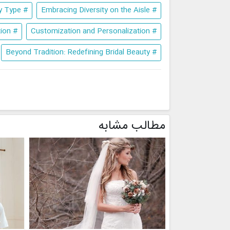
# Celebrating Every Body Type
# Embracing Diversity on the Aisle
# Tailored to Perfection
# Customization and Personalization
# Beyond Tradition: Redefining Bridal Beauty
مطالب مشابه