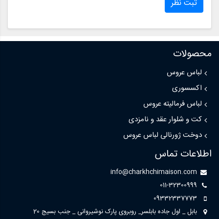
ثبت نظر
محصولات
لباس عروس
اکسسوری
لباس فرمالیته عروس
کت و شلوار عقد و نامزدی
دوخت ژورنالی لباس عروس
اطلاعات تماس
info@charkhchimaison.com
011-32300999
09332337773
بابل _ اول جاده بابلسر_ روبروی پارک نوشیروانی _ جنب بسیج 20