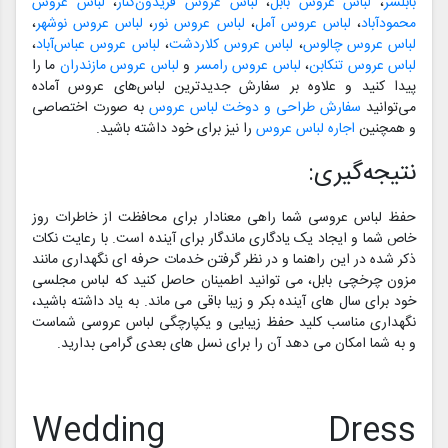
بابلسر
،
لباس عروس بابل
،
لباس عروس فریدون‌کنار
،
لباس عروس
محمودآباد
،
لباس عروس آمل
،
لباس عروس نور
،
لباس عروس نوشهر
،
لباس عروس چالوس
،
لباس عروس کلاردشت
،
لباس عروس عباس‌آباد
،
لباس عروس تنکابن
،
لباس عروس رامسر
و
لباس عروس مازندران
ما را
پیدا کنید و علاوه بر سفارش جدیدترین لباس‌های عروس آماده
می‌توانید
سفارش طراحی و دوخت لباس عروس
به صورت اختصاصی
و همچنین
اجاره لباس عروس
را نیز برای خود داشته باشید.
نتیجه‌گیری:
حفظ لباس عروسی شما راهی معنادار برای محافظت از خاطرات روز
خاص شما و ایجاد یک یادگاری ماندگار برای آینده است. با رعایت نکات
ذکر شده در این راهنما و در نظر گرفتن خدمات حرفه ای نگهداری مانند
مزون چرخچی بابل، می توانید اطمینان حاصل کنید که لباس مجلسی
خود برای سال های آینده بکر و زیبا باقی می ماند. به یاد داشته باشید،
نگهداری مناسب کلید حفظ زیبایی و یکپارچگی لباس عروسی شماست
و به شما امکان می دهد آن را برای نسل های بعدی گرامی بدارید.
Wedding Dress