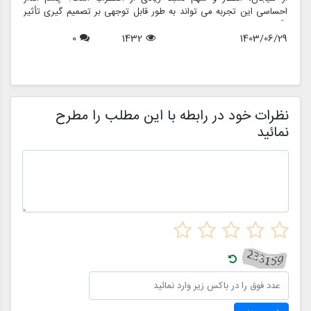
احساسی این تجربه می تواند به طور قابل توجهی بر تصمیم گیری تأثیر
ب
بگذارد و منجر به انتخاب هایی شود که نه تنها سبک شخصی بلکه عوامل
چ
1403/06/29
1432
0
روانی عمیق تری را نیز منعکس می کند. در این مقاله، روانشناسی خرید
6
د
لباس عروس، چگونگی شکل دهی احساسات به تصمیمات و نقش
ح
فروشگاه هایی مانند مزون چرخچی در این فرآیند پیچیده را بررسی
و
خواهیم کرد.
ا
م
ن
نظرات خود در رابطه با این مطلب را مطرح
نمائید