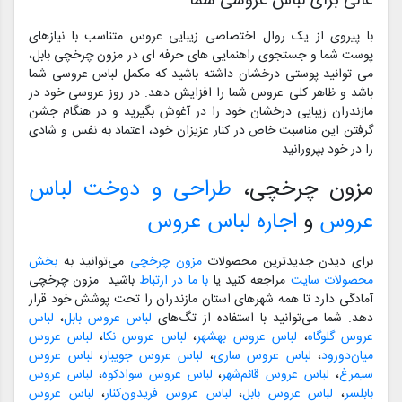
عالی برای لباس عروسی شما
با پیروی از یک روال اختصاصی زیبایی عروس متناسب با نیازهای
پوست شما و جستجوی راهنمایی های حرفه ای در مزون چرخچی بابل،
می توانید پوستی درخشان داشته باشید که مکمل لباس عروسی شما
باشد و ظاهر کلی عروس شما را افزایش دهد. در روز عروسی خود در
مازندران زیبایی درخشان خود را در آغوش بگیرید و در هنگام جشن
گرفتن این مناسبت خاص در کنار عزیزان خود، اعتماد به نفس و شادی
را در خود بپرورانید.
مزون چرخچی،
طراحی و دوخت لباس
عروس
و
اجاره لباس عروس
برای دیدن جدیدترین محصولات
مزون چرخچی
می‌توانید به
بخش
محصولات سایت
مراجعه کنید یا
با ما در ارتباط
باشید. مزون چرخچی
آمادگی دارد تا همه شهرهای استان مازندران را تحت پوشش خود قرار
دهد. شما می‌توانید با استفاده از تگ‌های
لباس عروس بابل
،
لباس
عروس گلوگاه
،
لباس عروس بهشهر
،
لباس عروس نکا
،
لباس عروس
میان‌دورود
،
لباس عروس ساری
،
لباس عروس جویبار
،
لباس عروس
سیمرغ
،
لباس عروس قائم‌شهر
،
لباس عروس سوادکوه
،
لباس عروس
بابلسر
،
لباس عروس بابل
،
لباس عروس فریدون‌کنار
،
لباس عروس