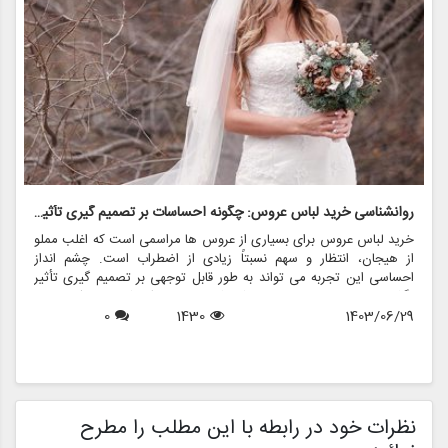
روانشناسی خرید لباس عروس: چگونه احساسات بر تصمیم گیری تأثیر می گذارد
ر
خرید لباس عروس برای بسیاری از عروس ها مراسمی است که اغلب مملو
ل
از هیجان، انتظار و سهم نسبتاً زیادی از اضطراب است. چشم انداز
ع
احساسی این تجربه می تواند به طور قابل توجهی بر تصمیم گیری تأثیر
ب
بگذارد و منجر به انتخاب هایی شود که نه تنها سبک شخصی بلکه عوامل
چ
1403/06/29
1430
0
روانی عمیق تری را نیز منعکس می کند. در این مقاله، روانشناسی خرید
6
د
لباس عروس، چگونگی شکل دهی احساسات به تصمیمات و نقش
ح
فروشگاه هایی مانند مزون چرخچی در این فرآیند پیچیده را بررسی
و
خواهیم کرد.
ا
م
ن
نظرات خود در رابطه با این مطلب را مطرح