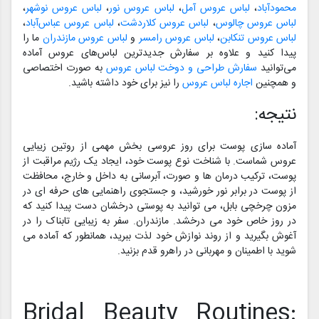
محمودآباد
،
لباس عروس آمل
،
لباس عروس نور
،
لباس عروس نوشهر
،
لباس عروس چالوس
،
لباس عروس کلاردشت
،
لباس عروس عباس‌آباد
،
لباس عروس تنکابن
،
لباس عروس رامسر
و
لباس عروس مازندران
ما را
پیدا کنید و علاوه بر سفارش جدیدترین لباس‌های عروس آماده
می‌توانید
سفارش طراحی و دوخت لباس عروس
به صورت اختصاصی
و همچنین
اجاره لباس عروس
را نیز برای خود داشته باشید.
نتیجه:
آماده سازی پوست برای روز عروسی بخش مهمی از روتین زیبایی
عروس شماست. با شناخت نوع پوست خود، ایجاد یک رژیم مراقبت از
پوست، ترکیب درمان ها و صورت، آبرسانی به داخل و خارج، محافظت
از پوست در برابر نور خورشید، و جستجوی راهنمایی های حرفه ای در
مزون چرخچی بابل، می توانید به پوستی درخشان دست پیدا کنید که
در روز خاص خود می درخشد. مازندران. سفر به زیبایی تابناک را در
آغوش بگیرید و از روند نوازش خود لذت ببرید، همانطور که آماده می
شوید با اطمینان و مهربانی در راهرو قدم بزنید.
Bridal Beauty Routines: