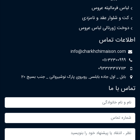
لباس فرمالیته عروس
کت و شلوار عقد و نامزدی
دوخت ژورنالی لباس عروس
اطلاعات تماس
info@charkhchimaison.com
011-32300999
09332337773
بابل _ اول جاده بابلسر_ روبروی پارک نوشیروانی _ جنب بسیج 20
تماس با ما