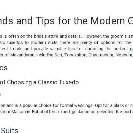
ends and Tips for the Modern
is often on the bride's attire and details. However, the groom's atti
ssic tuxedos to modern suits, there are plenty of options for the
atest trends and provide valuable tips for choosing the perfect g
cities of Mazandaran, including Sari, Tonekabon, Ghaemshahr, Noshah
dos
 of Choosing a Classic Tuxedo
e
on and is a popular choice for formal weddings. Opt for a black or na
rkhchi Maison in Babol offers expert guidance on selecting the per
 Suits