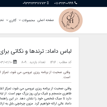
09332337773
011-32300999
صفحه اصلی
نحو
محصولات
گالری
لباس داماد: ترندها و نکاتی برای
کد مطلب : 1416
تعداد بازدید : 809
03/02/10
وقتی صحبت از برنامه ریزی عروسی می شود، تمرکز اغ
است.
وقتی صحبت از برنامه ریزی عروسی می شود، تمرکز اغلب
ظاهری منسجم و شیک برای روز بزرگ مهم است. از لباس‌
دارد تا سبک شخصی خود را نشان دهد. در این راهنمای 
داماد عالی ارائه خواهیم کرد. مزون چرخچی بابل به ارائه