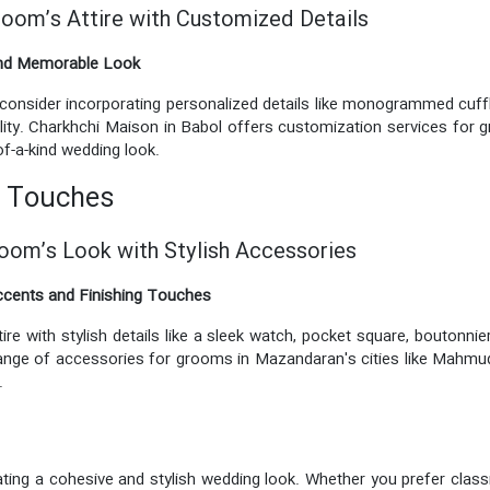
Groom’s Attire with Customized Details
and Memorable Look
 consider incorporating personalized details like monogrammed cuffli
lity. Charkhchi Maison in Babol offers customization services for g
f-a-kind wedding look.
g Touches
room’s Look with Stylish Accessories
ccents and Finishing Touches
ire with stylish details like a sleek watch, pocket square, boutonni
ange of accessories for grooms in Mazandaran's cities like Mahmu
.
eating a cohesive and stylish wedding look. Whether you prefer class