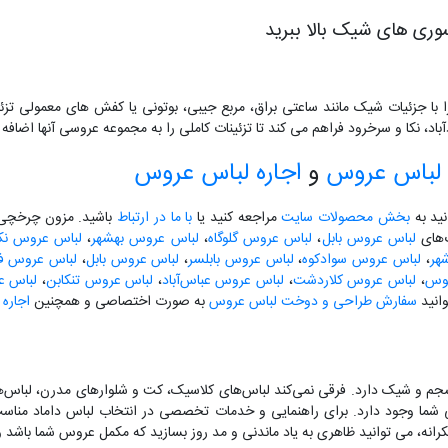
سوری های شیک بالا ببرید
ا با جزئیات شیک مانند ساعتی براق، مربع جیبی، بوتونی یا کفش های معمولی تز
باد، نکا و سرخرود فراهم می کند تا تزئینات کاملی را به مجموعه عروسی آنها اضافه 
لباس عروس
و
اجاره لباس عروس
نید به
بخش محصولات سایت
مراجعه کنید یا
با ما در ارتباط
باشید. مزون چرخچی آ
گ‌های
لباس عروس بابل
،
لباس عروس گلوگاه
،
لباس عروس بهشهر
،
لباس عروس نکا
هر
،
لباس عروس سوادکوه
،
لباس عروس بابلسر
،
لباس عروس بابل
،
لباس عروس فری
لوس
،
لباس عروس کلاردشت
،
لباس عروس عباس‌آباد
،
لباس عروس تنکابن
،
لباس ع
انید
سفارش طراحی و دوخت لباس عروس
به صورت اختصاصی و همچنین
اجاره
م و شیک دارد. فرقی نمی‌کند لباس‌های کلاسیک، کت و شلوارهای مدرن، لباس‌
ی شما وجود دارد. برای راهنمایی و خدمات تخصصی در انتخاب لباس داماد منا
تفکرانه، می توانید ظاهری به یاد ماندنی و مد روز بسازید که مکمل عروس شما باش