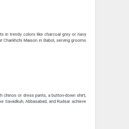
s in trendy colors like charcoal grey or navy
 at Charkhchi Maison in Babol, serving grooms
th chinos or dress pants, a button-down shirt,
 like Savadkuh, Abbasabad, and Rudsar achieve