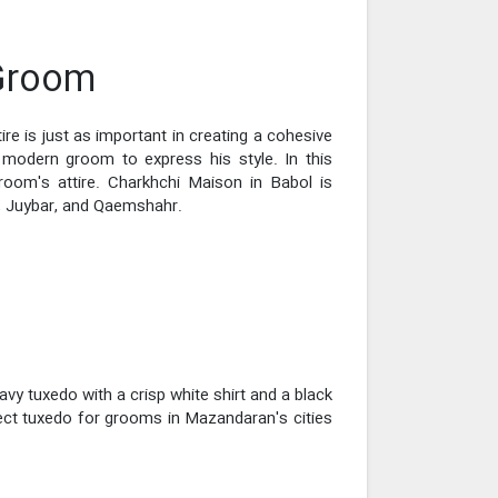
 Groom
re is just as important in creating a cohesive
 modern groom to express his style. In this
room's attire. Charkhchi Maison in Babol is
r, Juybar, and Qaemshahr.
vy tuxedo with a crisp white shirt and a black
fect tuxedo for grooms in Mazandaran's cities