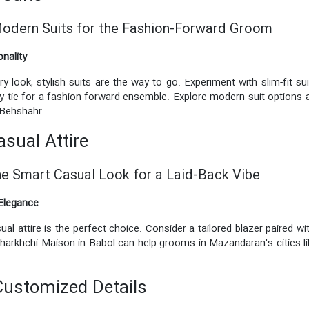
odern Suits for the Fashion-Forward Groom
nality
ok, stylish suits are the way to go. Experiment with slim-fit suit
inny tie for a fashion-forward ensemble. Explore modern suit options
 Behshahr.
sual Attire
the Smart Casual Look for a Laid-Back Vibe
 Elegance
al attire is the perfect choice. Consider a tailored blazer paired wi
 Charkhchi Maison in Babol can help grooms in Mazandaran's cities
Customized Details