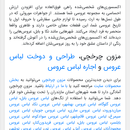
اکسسوری‌های شخصی‌شده راهی فوق‌العاده برای افزودن ارزش
احساسی به مجموعه عروسی شما هستند. از جواهرات موروثی که در
طول نسل‌ها به ارث رسیده تا لوازم جانبی سفارشی با حروف اول یا
تاریخ عروسی شما، این قطعات معنای خاصی دارند و ظاهری واقعا
منحصر به فرد ایجاد می‌کنند. شهرهایی مانند نکا و بابل، عروس‌هایی را
دیده‌اند که اکسسوری‌های شخصی‌سازی‌شده را در آغوش گرفته‌اند و
رنگی از داستان عشق خود را به روز عروسی‌شان اضافه کرده‌اند.
مزون چرخچی،
طراحی و دوخت لباس
عروس
و
اجاره لباس عروس
برای دیدن جدیدترین محصولات
مزون چرخچی
می‌توانید به
بخش
محصولات سایت
مراجعه کنید یا
با ما در ارتباط
باشید. مزون چرخچی
آمادگی دارد تا همه شهرهای استان مازندران را تحت پوشش خود قرار
دهد. شما می‌توانید با استفاده از تگ‌های
لباس عروس بابل
،
لباس
عروس گلوگاه
،
لباس عروس بهشهر
،
لباس عروس نکا
،
لباس عروس
میان‌دورود
،
لباس عروس ساری
،
لباس عروس جویبار
،
لباس عروس
سیمرغ
،
لباس عروس قائم‌شهر
،
لباس عروس سوادکوه
،
لباس عروس
بابلسر
،
لباس عروس بابل
،
لباس عروس فریدون‌کنار
،
لباس عروس
محمودآباد
،
لباس عروس آمل
،
لباس عروس نور
،
لباس عروس نوشهر
،