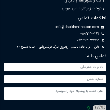
کت و شلوار عقد و نامزدی
دوخت ژورنالی لباس عروس
اطلاعات تماس
info@charkhchimaison.com
011-32300999
09332337773
بابل _ اول جاده بابلسر_ روبروی پارک نوشیروانی _ جنب بسیج 20
تماس با ما