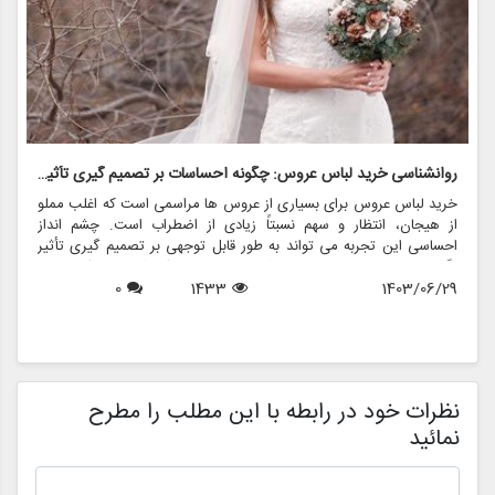
روانشناسی خرید لباس عروس: چگونه احساسات بر تصمیم گیری تأثیر می گذارد
ر
خرید لباس عروس برای بسیاری از عروس ها مراسمی است که اغلب مملو
ل
از هیجان، انتظار و سهم نسبتاً زیادی از اضطراب است. چشم انداز
ع
احساسی این تجربه می تواند به طور قابل توجهی بر تصمیم گیری تأثیر
ب
بگذارد و منجر به انتخاب هایی شود که نه تنها سبک شخصی بلکه عوامل
چ
1403/06/29
1433
0
روانی عمیق تری را نیز منعکس می کند. در این مقاله، روانشناسی خرید
6
د
لباس عروس، چگونگی شکل دهی احساسات به تصمیمات و نقش
ح
فروشگاه هایی مانند مزون چرخچی در این فرآیند پیچیده را بررسی
و
خواهیم کرد.
ا
م
ن
نظرات خود در رابطه با این مطلب را مطرح
نمائید