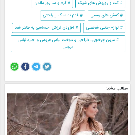
# کت و روپوش های شیک
# گرم و مد روز ماندن
# کفش های رسمی
# قدم به سبک و راحتی
# لوازم جانبی شخصی
# افزودن ارزش احساسی به ظاهر شما
# مزون چرخچی، طراحی و دوخت لباس عروس و اجاره لباس
عروس
مطالب مشابه