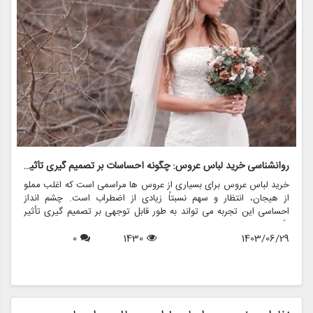
روانشناسی خرید لباس عروس: چگونه احساسات بر تصمیم گیری تأثیر می گذارد
ر
خرید لباس عروس برای بسیاری از عروس ها مراسمی است که اغلب مملو
ل
از هیجان، انتظار و سهم نسبتاً زیادی از اضطراب است. چشم انداز
ع
احساسی این تجربه می تواند به طور قابل توجهی بر تصمیم گیری تأثیر
ب
بگذارد و منجر به انتخاب هایی شود که نه تنها سبک شخصی بلکه عوامل
چ
1403/06/29
1430
0
روانی عمیق تری را نیز منعکس می کند. در این مقاله، روانشناسی خرید
6
د
لباس عروس، چگونگی شکل دهی احساسات به تصمیمات و نقش
ح
فروشگاه هایی مانند مزون چرخچی در این فرآیند پیچیده را بررسی
و
خواهیم کرد.
ا
م
ن