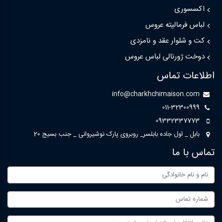
اکسسوری
لباس فرمالیته عروس
کت و شلوار عقد و نامزدی
دوخت ژورنالی لباس عروس
اطلاعات تماس
info@charkhchimaison.com
011-32300999
09332337773
بابل _ اول جاده بابلسر_ روبروی پارک نوشیروانی _ جنب بسیج 20
تماس با ما