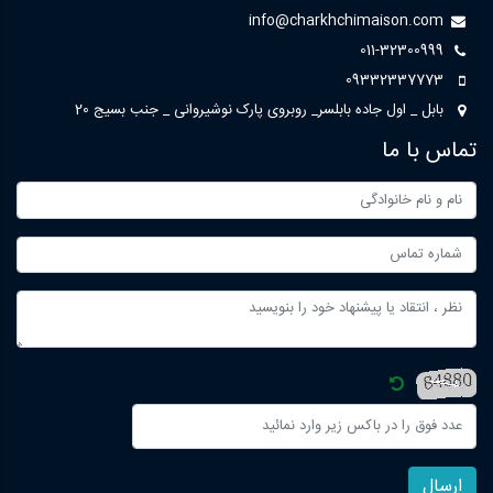
info@charkhchimaison.com
011-32300999
09332337773
بابل _ اول جاده بابلسر_ روبروی پارک نوشیروانی _ جنب بسیج 20
تماس با ما
ارسال