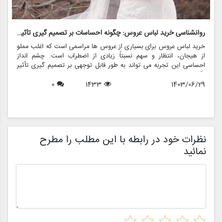
روانشناسی خرید لباس عروس: چگونه احساسات بر تصمیم گیری تأثیر می گذارد
ر
خرید لباس عروس برای بسیاری از عروس ها مراسمی است که اغلب مملو
ل
از هیجان، انتظار و سهم نسبتاً زیادی از اضطراب است. چشم انداز
ع
احساسی این تجربه می تواند به طور قابل توجهی بر تصمیم گیری تأثیر
ب
بگذارد و منجر به انتخاب هایی شود که نه تنها سبک شخصی بلکه عوامل
چ
1403/06/29
1433
0
روانی عمیق تری را نیز منعکس می کند. در این مقاله، روانشناسی خرید
6
د
لباس عروس، چگونگی شکل دهی احساسات به تصمیمات و نقش
ح
فروشگاه هایی مانند مزون چرخچی در این فرآیند پیچیده را بررسی
و
خواهیم کرد.
ا
م
ن
نظرات خود در رابطه با این مطلب را مطرح
نمائید