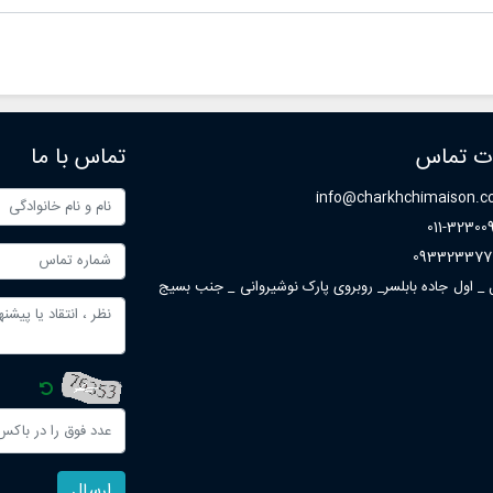
ات تماس
تماس با ما
info@charkhchimaison.
011-32300
093323377
ل _ اول جاده بابلسر_ روبروی پارک نوشیروانی _ جنب بسیج
ارسال