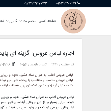
09332337773
011-32300999
صفحه اصلی
نحو
محصولات
گالری
اجاره لباس عروس: گزینه ای پاید
کد مطلب : 1442
تعداد بازدید : 1056
/04/28
لباس عروس اغلب به عنوان نماد عشق، تعهد و زیبایی
لباس عروس مناسب و متناسب با بودجه شان می تواند ک
که به دنبال گره زدن بدون شکستن پول هستند، ارائه 
لباس عروس اغلب به عنوان نماد عشق، تعهد و زیبایی 
شوند. برای بسیاری از عروس‌های آینده، یافتن لباس
لباس‌های عروسی نوبت دوم وارد عمل می‌شوند و گزینه