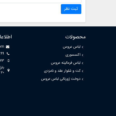
ثبت نظر
محصولات
اطلاع
لباس عروس
com
999
اکسسوری
73
لباس فرمالیته عروس
باب
کت و شلوار عقد و نامزدی
20
دوخت ژورنالی لباس عروس