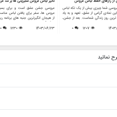
ی از رازهای حفظ لباس عروس
تاثیر لباس عروس سلبریتی ها بر مد ع
روسی شما چیزی بیش از یک تکه لباس
عروسی جشن عشق است و برای بسیا
ن نمادی گرامی از عشق، تعهد و به یاد
عروس ها، سفر برای یافتن لباس مناس
 ترین روز زندگی شماست. بعد از جشن،
از هیجان انگیزترین جنبه های برنامه ری
 از عروس خانم ها با این سوال مواجه
بزرگ آنهاست. در طول سال ها، عروس
1403
1207
0
د که با لباس عروسم چه کنم؟ در حالی
1403/06/23
1230
0
افراد مشهور نقش مهمی در شکل دهی به
ی ممکن است آن را بفروشند یا اهدا
مد لباس عروس داشته اند. از لبا
برخی دیگر ترجیح می دهند آن را برای
نمادین ستاره های هالیوود گرفته تا لب
 آینده یا به دلایل احساسی حفظ کنند.
عروسی سلطنتی که توجه جهانیان را ب
 مقاله، ما رازهای حفظ لباس عروس را
جلب می کنند، این عروسی های پر
می کنیم و اطمینان حاصل می کنیم که
تاثیری موج دار در انتخاب عروس ها
ح نمائید
ا به زیبایی روزی که آن را پوشیده اید،
پوشیدن دارند. این مقاله به بررسی تأثی
ی ماند. همچنین نشان خواهیم داد که
های عروسی افراد مشهور بر مد عر
فروشگاه هایی مانند مزون چرخچی می
پردازد و بررسی می کند که چگونه این
 به عروس ها در همه چیز از اجاره تا
های پر زرق و برق الهام بخش روندها، 
 کمک کنند.
ها و حتی خدمات ارائه شده توسط فر
هایی مانند مزون چرخچی هستند.