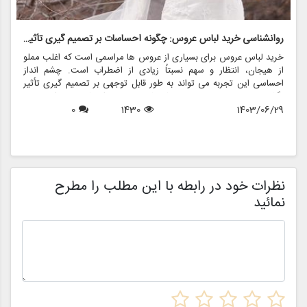
روانشناسی خرید لباس عروس: چگونه احساسات بر تصمیم گیری تأثیر می گذارد
ر
خرید لباس عروس برای بسیاری از عروس ها مراسمی است که اغلب مملو
ل
از هیجان، انتظار و سهم نسبتاً زیادی از اضطراب است. چشم انداز
ع
احساسی این تجربه می تواند به طور قابل توجهی بر تصمیم گیری تأثیر
ب
بگذارد و منجر به انتخاب هایی شود که نه تنها سبک شخصی بلکه عوامل
چ
1403/06/29
1430
0
روانی عمیق تری را نیز منعکس می کند. در این مقاله، روانشناسی خرید
6
د
لباس عروس، چگونگی شکل دهی احساسات به تصمیمات و نقش
ح
فروشگاه هایی مانند مزون چرخچی در این فرآیند پیچیده را بررسی
و
خواهیم کرد.
ا
م
ن
نظرات خود در رابطه با این مطلب را مطرح
نمائید