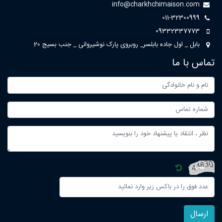
info@charkhchimaison.com
011-32300999
09332337773
بابل _ اول جاده بابلسر_ روبروی پارک نوشیروانی _ جنب بسیج 20
تماس با ما
ارسال