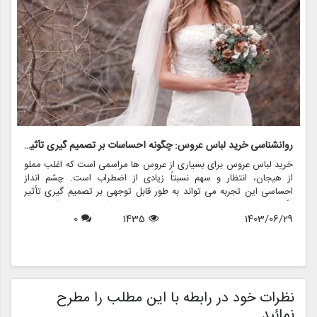
روانشناسی خرید لباس عروس: چگونه احساسات بر تصمیم گیری تأثیر می گذارد
ر
خرید لباس عروس برای بسیاری از عروس ها مراسمی است که اغلب مملو
ل
از هیجان، انتظار و سهم نسبتاً زیادی از اضطراب است. چشم انداز
ع
احساسی این تجربه می تواند به طور قابل توجهی بر تصمیم گیری تأثیر
ب
بگذارد و منجر به انتخاب هایی شود که نه تنها سبک شخصی بلکه عوامل
چ
1403/06/29
1435
0
روانی عمیق تری را نیز منعکس می کند. در این مقاله، روانشناسی خرید
6
د
لباس عروس، چگونگی شکل دهی احساسات به تصمیمات و نقش
ح
فروشگاه هایی مانند مزون چرخچی در این فرآیند پیچیده را بررسی
و
خواهیم کرد.
ا
م
ن
نظرات خود در رابطه با این مطلب را مطرح
نمائید