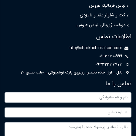
لباس فرمالیته عروس
کت و شلوار عقد و نامزدی
دوخت ژورنالی لباس عروس
اطلاعات تماس
info@charkhchimaison.com
011-32300999
09332337773
بابل _ اول جاده بابلسر_ روبروی پارک نوشیروانی _ جنب بسیج 20
تماس با ما