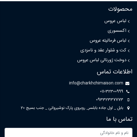
محصولات
لباس عروس
اکسسوری
لباس فرمالیته عروس
کت و شلوار عقد و نامزدی
دوخت ژورنالی لباس عروس
اطلاعات تماس
info@charkhchimaison.com
011-32300999
09332337773
بابل _ اول جاده بابلسر_ روبروی پارک نوشیروانی _ جنب بسیج 20
تماس با ما