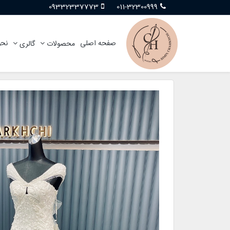
09332337773
011-32300999
صفحه اصلی
نحو
محصولات
گالری