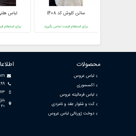
م مدل های لباس
ساتن کلوش کد 1408
لباس هلنی کد
قیمت تماس بگیرید
برای استعلام قیمت تماس بگیرید
برای استعلام ق
محصولات
اطلاع
لباس عروس
com
999
اکسسوری
73
لباس فرمالیته عروس
باب
کت و شلوار عقد و نامزدی
20
دوخت ژورنالی لباس عروس