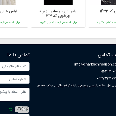
 1432
لباس عروس ساتن از برند
لباس هلنی کد 
چرخچی کد 213
یمت تماس بگیرید
برای استعلام قیمت تماس بگیرید
برای استعلام قیم
ات تماس
تماس با ما
info@charkhchimaison.
011-32300
093323377
ل _ اول جاده بابلسر_ روبروی پارک نوشیروانی _ جنب بسیج