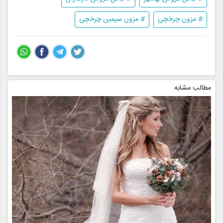
# مزون چرخچی
# مزون سیمین چرخچی
مطالب مشابه