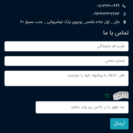
011-32300999
09332337773
بابل _ اول جاده بابلسر_ روبروی پارک نوشیروانی _ جنب بسیج 20
تماس با ما
ارسال