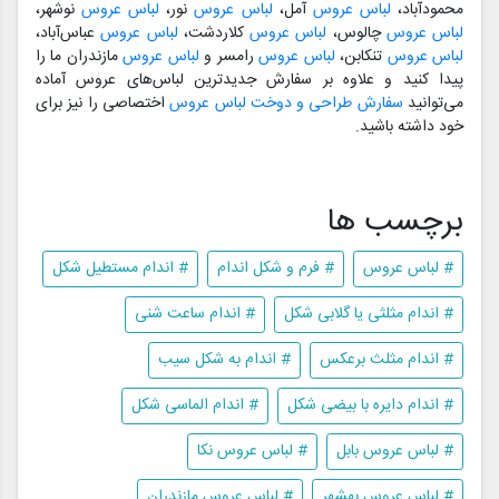
محمودآباد،
لباس عروس
آمل،
لباس عروس
نور،
لباس عروس
نوشهر،
لباس عروس
چالوس،
لباس عروس
کلاردشت،
لباس عروس
عباس‌آباد،
لباس عروس
تنکابن،
لباس عروس
رامسر و
لباس عروس
مازندران ما را
پیدا کنید و علاوه بر سفارش جدیدترین لباس‌های عروس آماده
می‌توانید
سفارش طراحی و دوخت لباس عروس
اختصاصی را نیز برای
خود داشته باشید.
برچسب ها
# لباس عروس
# فرم و شکل اندام
# اندام مستطیل شکل
# اندام مثلثی یا گلابی شکل
# اندام ساعت شنی
# اندام مثلث برعکس
# اندام به شکل سیب
# اندام دایره با بیضی شکل
# اندام الماسی شکل
# لباس عروس بابل
# لباس عروس نکا
# لباس عروس بهشهر
# لباس عروس مازندران