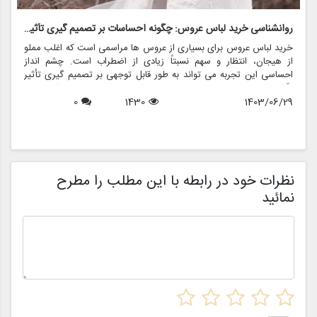
روانشناسی خرید لباس عروس: چگونه احساسات بر تصمیم گیری تأثیر می گذارد
ر
خرید لباس عروس برای بسیاری از عروس ها مراسمی است که اغلب مملو
ل
از هیجان، انتظار و سهم نسبتاً زیادی از اضطراب است. چشم انداز
ع
احساسی این تجربه می تواند به طور قابل توجهی بر تصمیم گیری تأثیر
ب
بگذارد و منجر به انتخاب هایی شود که نه تنها سبک شخصی بلکه عوامل
چ
1403/06/29
1430
0
روانی عمیق تری را نیز منعکس می کند. در این مقاله، روانشناسی خرید
6
د
لباس عروس، چگونگی شکل دهی احساسات به تصمیمات و نقش
ح
فروشگاه هایی مانند مزون چرخچی در این فرآیند پیچیده را بررسی
و
خواهیم کرد.
ا
م
ن
نظرات خود در رابطه با این مطلب را مطرح
نمائید